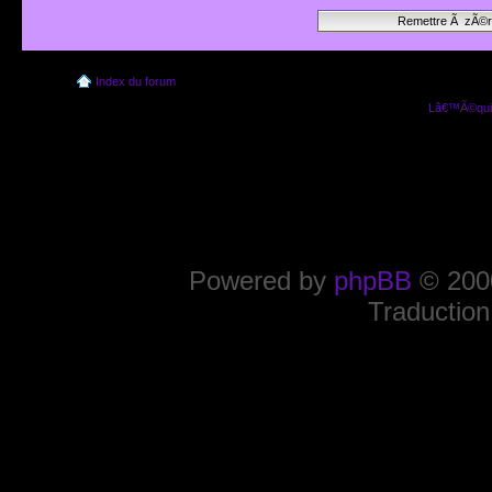
Index du forum
Lâ€™Ã©quip
Powered by
phpBB
© 2000
Traduction