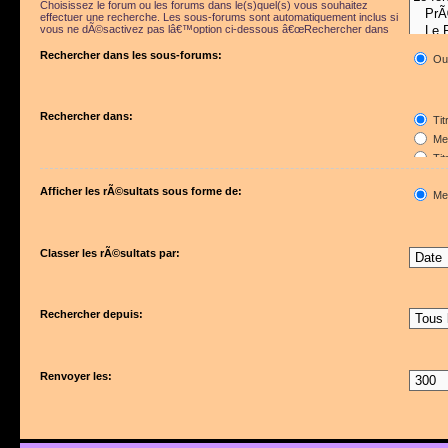
Choisissez le forum ou les forums dans le(s)quel(s) vous souhaitez
effectuer une recherche. Les sous-forums sont automatiquement inclus si
vous ne dÃ©sactivez pas lâ€™option ci-dessous â€œRechercher dans
les sous-forumsâ€.
Rechercher dans les sous-forums:
Ou
Rechercher dans:
Tit
Mes
Tit
Pre
Afficher les rÃ©sultats sous forme de:
Me
Classer les rÃ©sultats par:
Rechercher depuis:
Renvoyer les: