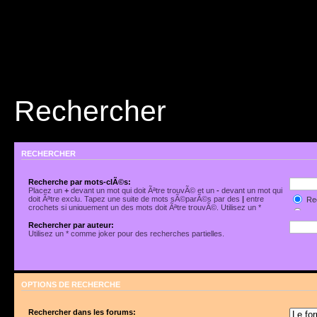
Rechercher
RECHERCHER
Recherche par mots-clÃ©s:
Placez un
+
devant un mot qui doit Ãªtre trouvÃ© et un
-
devant un mot qui
doit Ãªtre exclu. Tapez une suite de mots sÃ©parÃ©s par des
|
entre
Rec
crochets si uniquement un des mots doit Ãªtre trouvÃ©. Utilisez un *
Rec
comme joker pour des recherches partielles.
Rechercher par auteur:
Utilisez un * comme joker pour des recherches partielles.
OPTIONS DE RECHERCHE
Rechercher dans les forums: