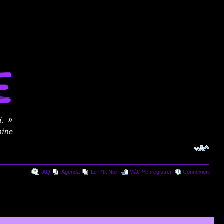
FAQ
Agenda
Le P'tit Noir
Mâ€™enregistrer
Connexion