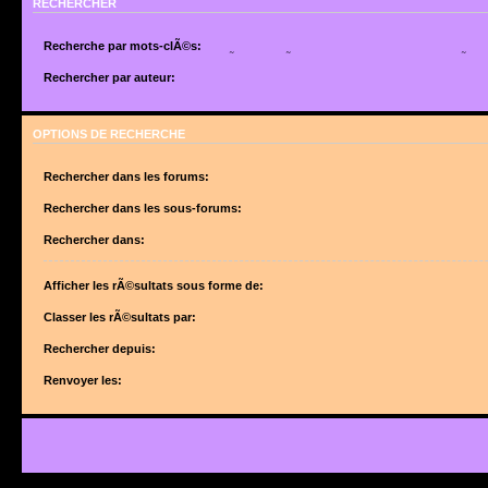
RECHERCHER
Recherche par mots-clÃ©s:
Placez un
+
devant un mot qui doit Ãªtre trouvÃ© et un
-
devant un mot qui doit Ãªtr
suite de mots sÃ©parÃ©s par des
|
entre crochets si uniquement un des mots doit Ã
Rechercher par auteur:
Utilisez un * comme joker pour des recherches partielles.
Utilisez un * comme joker pour des recherches partielles.
OPTIONS DE RECHERCHE
Rechercher dans les forums:
Choisissez le forum ou les forums dans le(s)quel(s) vous souhaitez effectuer une 
forums sont automatiquement inclus si vous ne dÃ©sactivez pas lâ€™option ci-des
Rechercher dans les sous-forums:
â€œRechercher dans les sous-forumsâ€.
Rechercher dans:
Afficher les rÃ©sultats sous forme de:
Classer les rÃ©sultats par:
Rechercher depuis:
Renvoyer les: