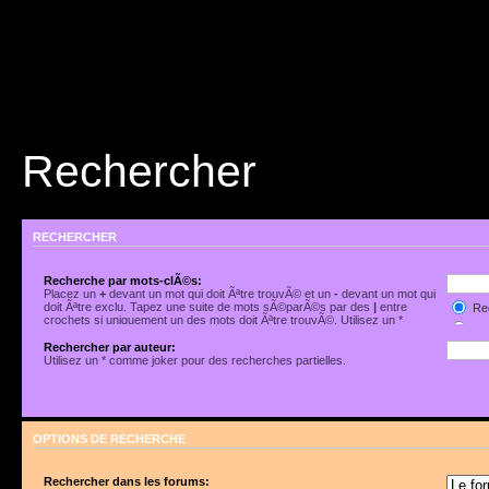
Rechercher
RECHERCHER
Recherche par mots-clÃ©s:
Placez un
+
devant un mot qui doit Ãªtre trouvÃ© et un
-
devant un mot qui
doit Ãªtre exclu. Tapez une suite de mots sÃ©parÃ©s par des
|
entre
Rec
crochets si uniquement un des mots doit Ãªtre trouvÃ©. Utilisez un *
Rec
comme joker pour des recherches partielles.
Rechercher par auteur:
Utilisez un * comme joker pour des recherches partielles.
OPTIONS DE RECHERCHE
Rechercher dans les forums: