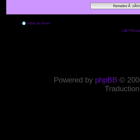
Index du forum
Lâ€™Ã©quip
Powered by
phpBB
© 2000
Traduction