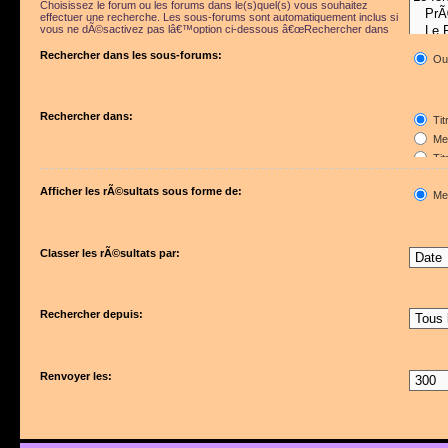
Choisissez le forum ou les forums dans le(s)quel(s) vous souhaitez
effectuer une recherche. Les sous-forums sont automatiquement inclus si
vous ne dÃ©sactivez pas lâ€™option ci-dessous â€œRechercher dans
les sous-forumsâ€.
Rechercher dans les sous-forums:
Ou
Rechercher dans:
Tit
Mes
Tit
Pre
Afficher les rÃ©sultats sous forme de:
Me
Classer les rÃ©sultats par:
Rechercher depuis:
Renvoyer les: