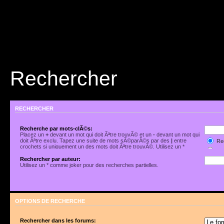
Rechercher
RECHERCHER
Recherche par mots-clÃ©s:
Placez un
+
devant un mot qui doit Ãªtre trouvÃ© et un
-
devant un mot qui
doit Ãªtre exclu. Tapez une suite de mots sÃ©parÃ©s par des
|
entre
Rec
crochets si uniquement un des mots doit Ãªtre trouvÃ©. Utilisez un *
Rec
comme joker pour des recherches partielles.
Rechercher par auteur:
Utilisez un * comme joker pour des recherches partielles.
OPTIONS DE RECHERCHE
Rechercher dans les forums: