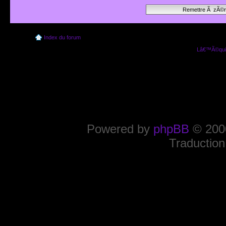
Index du forum
Lâ€™Ã©quip
Powered by
phpBB
© 2000
Traduction