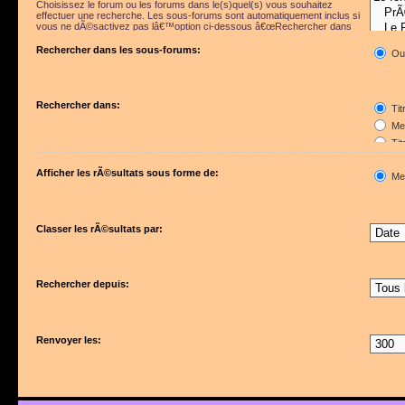
Choisissez le forum ou les forums dans le(s)quel(s) vous souhaitez
effectuer une recherche. Les sous-forums sont automatiquement inclus si
vous ne dÃ©sactivez pas lâ€™option ci-dessous â€œRechercher dans
les sous-forumsâ€.
Rechercher dans les sous-forums:
Ou
Rechercher dans:
Tit
Mes
Tit
Pre
Afficher les rÃ©sultats sous forme de:
Me
Classer les rÃ©sultats par:
Rechercher depuis:
Renvoyer les: