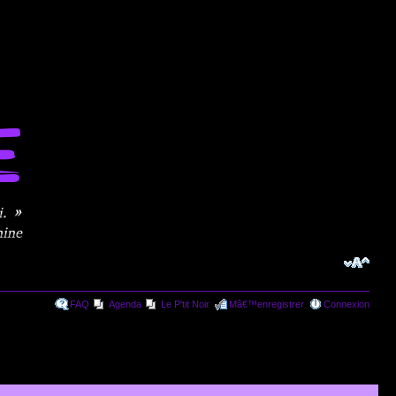
FAQ
Agenda
Le P'tit Noir
Mâ€™enregistrer
Connexion