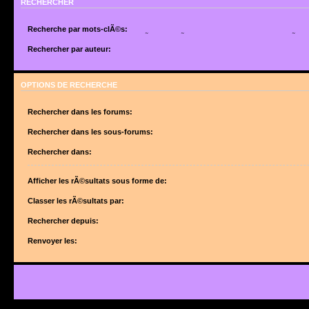
RECHERCHER
Recherche par mots-clÃ©s:
Placez un
+
devant un mot qui doit Ãªtre trouvÃ© et un
-
devant un mot qui doit Ãªtr
suite de mots sÃ©parÃ©s par des
|
entre crochets si uniquement un des mots doit Ã
Rechercher par auteur:
Utilisez un * comme joker pour des recherches partielles.
Utilisez un * comme joker pour des recherches partielles.
OPTIONS DE RECHERCHE
Rechercher dans les forums:
Choisissez le forum ou les forums dans le(s)quel(s) vous souhaitez effectuer une 
forums sont automatiquement inclus si vous ne dÃ©sactivez pas lâ€™option ci-des
Rechercher dans les sous-forums:
â€œRechercher dans les sous-forumsâ€.
Rechercher dans:
Afficher les rÃ©sultats sous forme de:
Classer les rÃ©sultats par:
Rechercher depuis:
Renvoyer les: