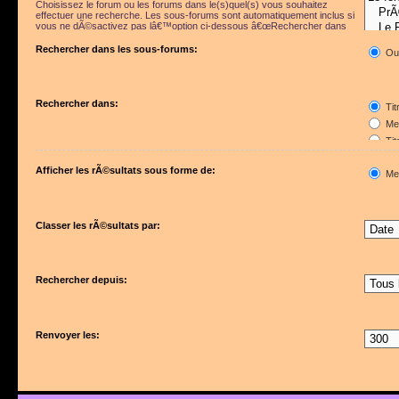
Choisissez le forum ou les forums dans le(s)quel(s) vous souhaitez
effectuer une recherche. Les sous-forums sont automatiquement inclus si
vous ne dÃ©sactivez pas lâ€™option ci-dessous â€œRechercher dans
les sous-forumsâ€.
Rechercher dans les sous-forums:
Ou
Rechercher dans:
Tit
Mes
Tit
Pre
Afficher les rÃ©sultats sous forme de:
Me
Classer les rÃ©sultats par:
Rechercher depuis:
Renvoyer les: