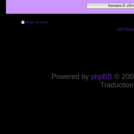
Index du forum
Lâ€™Ã©quip
Powered by
phpBB
© 2000
Traduction