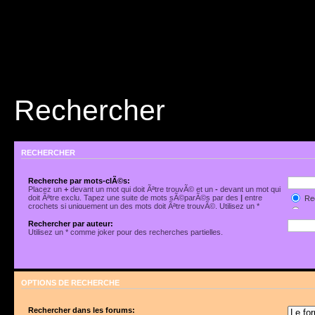
Rechercher
RECHERCHER
Recherche par mots-clÃ©s:
Placez un
+
devant un mot qui doit Ãªtre trouvÃ© et un
-
devant un mot qui
doit Ãªtre exclu. Tapez une suite de mots sÃ©parÃ©s par des
|
entre
Rec
crochets si uniquement un des mots doit Ãªtre trouvÃ©. Utilisez un *
Rec
comme joker pour des recherches partielles.
Rechercher par auteur:
Utilisez un * comme joker pour des recherches partielles.
OPTIONS DE RECHERCHE
Rechercher dans les forums: