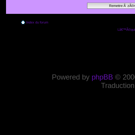
Index du forum
Lâ€™Ã©quip
Powered by
phpBB
© 2000
Traduction