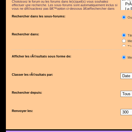
Choisissez le forum ou les forums dans le(s)quel(s) vous souhaitez
effectuer une recherche. Les sous-forums sont automatiquement inclus si
vous ne dÃ©sactivez pas lâ€™option ci-dessous â€œRechercher dans
les sous-forumsâ€.
Rechercher dans les sous-forums:
Ou
Rechercher dans:
Tit
Mes
Tit
Pre
Afficher les rÃ©sultats sous forme de:
Me
Classer les rÃ©sultats par:
Rechercher depuis:
Renvoyer les: