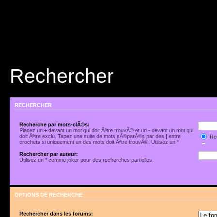
Rechercher
RECHERCHER
Recherche par mots-clÃ©s:
Placez un
+
devant un mot qui doit Ãªtre trouvÃ© et un
-
devant un mot qui
doit Ãªtre exclu. Tapez une suite de mots sÃ©parÃ©s par des
|
entre
Rec
crochets si uniquement un des mots doit Ãªtre trouvÃ©. Utilisez un *
Rec
comme joker pour des recherches partielles.
Rechercher par auteur:
Utilisez un * comme joker pour des recherches partielles.
OPTIONS DE RECHERCHE
Rechercher dans les forums: