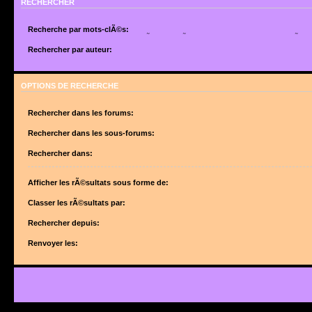
RECHERCHER
Recherche par mots-clÃ©s:
Placez un
+
devant un mot qui doit Ãªtre trouvÃ© et un
-
devant un mot qui doit Ãªtr
suite de mots sÃ©parÃ©s par des
|
entre crochets si uniquement un des mots doit Ã
Rechercher par auteur:
Utilisez un * comme joker pour des recherches partielles.
Utilisez un * comme joker pour des recherches partielles.
OPTIONS DE RECHERCHE
Rechercher dans les forums:
Choisissez le forum ou les forums dans le(s)quel(s) vous souhaitez effectuer une 
forums sont automatiquement inclus si vous ne dÃ©sactivez pas lâ€™option ci-des
Rechercher dans les sous-forums:
â€œRechercher dans les sous-forumsâ€.
Rechercher dans:
Afficher les rÃ©sultats sous forme de:
Classer les rÃ©sultats par:
Rechercher depuis:
Renvoyer les: