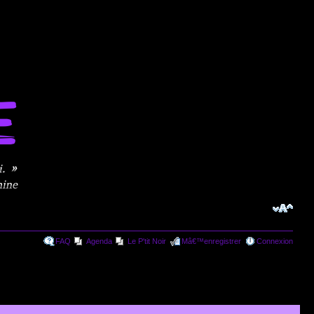
FAQ
Agenda
Le P'tit Noir
Mâ€™enregistrer
Connexion