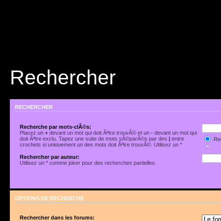
Rechercher
RECHERCHER
Recherche par mots-clÃ©s:
Placez un
+
devant un mot qui doit Ãªtre trouvÃ© et un
-
devant un mot qui
doit Ãªtre exclu. Tapez une suite de mots sÃ©parÃ©s par des
|
entre
Rec
crochets si uniquement un des mots doit Ãªtre trouvÃ©. Utilisez un *
Rec
comme joker pour des recherches partielles.
Rechercher par auteur:
Utilisez un * comme joker pour des recherches partielles.
OPTIONS DE RECHERCHE
Rechercher dans les forums: