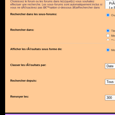
Choisissez le forum ou les forums dans le(s)quel(s) vous souhaitez
effectuer une recherche. Les sous-forums sont automatiquement inclus si
vous ne dÃ©sactivez pas lâ€™option ci-dessous â€œRechercher dans
les sous-forumsâ€.
Rechercher dans les sous-forums:
Ou
Rechercher dans:
Tit
Mes
Tit
Pre
Afficher les rÃ©sultats sous forme de:
Me
Classer les rÃ©sultats par:
Rechercher depuis:
Renvoyer les: