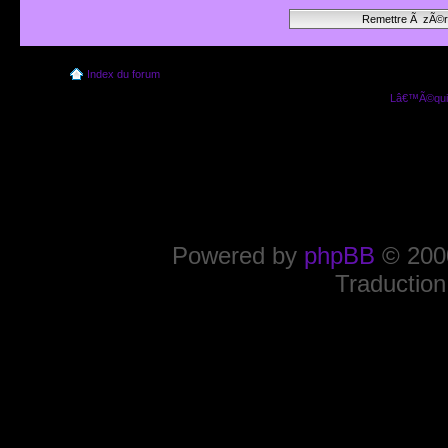
Index du forum
Lâ€™Ã©quip
Powered by
phpBB
© 2000
Traduction