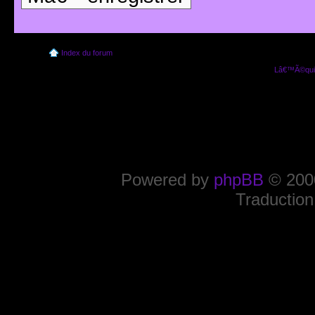
Index du forum
Lâ€™Ã©quip
Powered by
phpBB
© 2000
Traduction