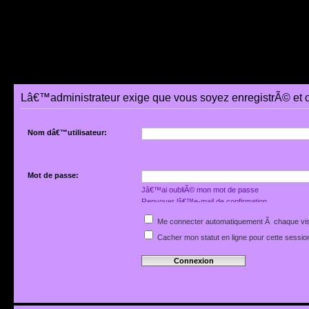
Lâ€™administrateur exige que vous soyez enregistrÃ© et co
Nom dâ€™utilisateur:
Mot de passe:
Jâ€™ai oubliÃ© mon mot de passe
Renvoyer lâ€™e-mail de confirmation
Me connecter automatiquement Ã chaque vis
Cacher mon statut en ligne pour cette sessio