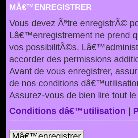
MÂ€™ENREGISTRER
Vous devez Ãªtre enregistrÃ© p
Lâ€™enregistrement ne prend q
vos possibilitÃ©s. Lâ€™adminis
accorder des permissions additio
Avant de vous enregistrer, ass
de nos conditions dâ€™utilisation
Assurez-vous de bien lire tout l
Conditions dâ€™utilisation
|
P
Mâ€™enregistrer