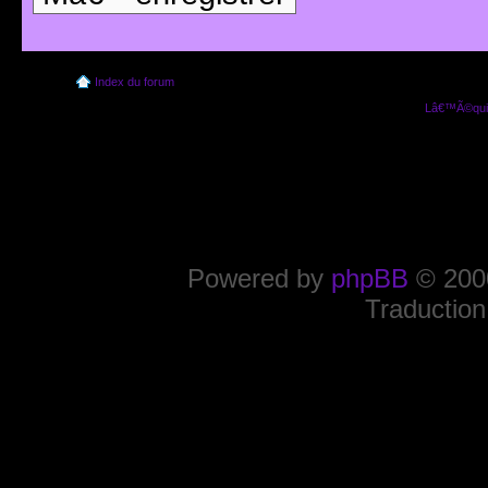
Index du forum
Lâ€™Ã©quip
Powered by
phpBB
© 2000
Traduction