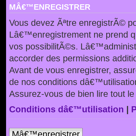
MÂ€™ENREGISTRER
Vous devez Ãªtre enregistrÃ© p
Lâ€™enregistrement ne prend q
vos possibilitÃ©s. Lâ€™adminis
accorder des permissions additio
Avant de vous enregistrer, ass
de nos conditions dâ€™utilisation
Assurez-vous de bien lire tout l
Conditions dâ€™utilisation
|
P
Mâ€™enregistrer