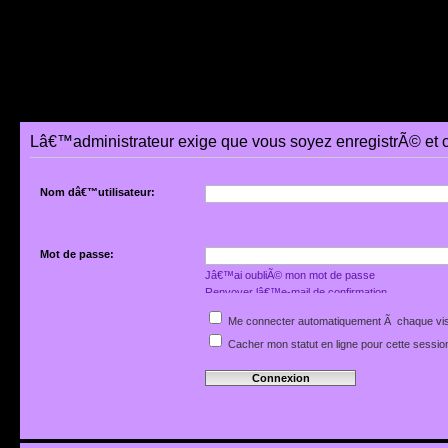
Lâ€™administrateur exige que vous soyez enregistrÃ© et co
Nom dâ€™utilisateur:
Mot de passe:
Jâ€™ai oubliÃ© mon mot de passe
Renvoyer lâ€™e-mail de confirmation
Me connecter automatiquement Ã chaque vis
Cacher mon statut en ligne pour cette sessio