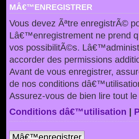
MÂ€™ENREGISTRER
Vous devez Ãªtre enregistrÃ© p
Lâ€™enregistrement ne prend q
vos possibilitÃ©s. Lâ€™adminis
accorder des permissions additio
Avant de vous enregistrer, ass
de nos conditions dâ€™utilisation
Assurez-vous de bien lire tout l
Conditions dâ€™utilisation
|
P
Mâ€™enregistrer