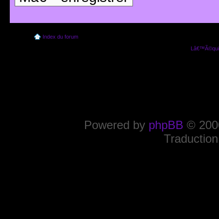
Index du forum
Lâ€™Ã©quip
Powered by
phpBB
© 2000
Traduction