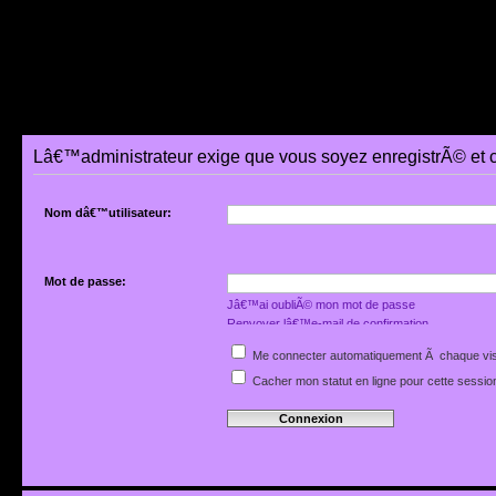
Lâ€™administrateur exige que vous soyez enregistrÃ© et co
Nom dâ€™utilisateur:
Mot de passe:
Jâ€™ai oubliÃ© mon mot de passe
Renvoyer lâ€™e-mail de confirmation
Me connecter automatiquement Ã chaque vis
Cacher mon statut en ligne pour cette sessio