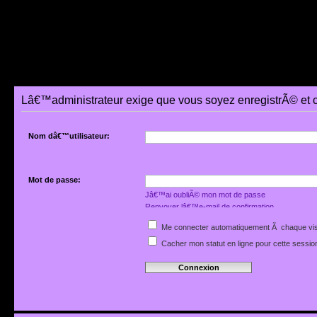
Lâ€™administrateur exige que vous soyez enregistrÃ© et 
Nom dâ€™utilisateur:
Mot de passe:
Jâ€™ai oubliÃ© mon mot de passe
Renvoyer lâ€™e-mail de confirmation
Me connecter automatiquement Ã chaque vis
Cacher mon statut en ligne pour cette sessio