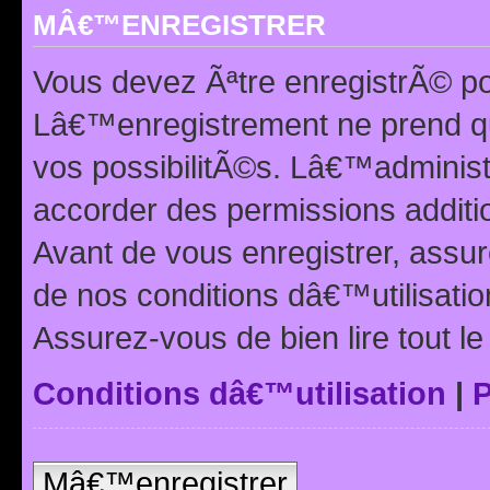
MÂ€™ENREGISTRER
Vous devez Ãªtre enregistrÃ© p
Lâ€™enregistrement ne prend q
vos possibilitÃ©s. Lâ€™adminis
accorder des permissions additio
Avant de vous enregistrer, ass
de nos conditions dâ€™utilisation
Assurez-vous de bien lire tout l
Conditions dâ€™utilisation
|
P
Mâ€™enregistrer