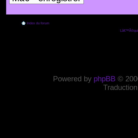
Index du forum
Lâ€™Ã©quip
Powered by
phpBB
© 2000
Traduction