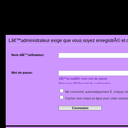
Lâ€™administrateur exige que vous soyez enregistrÃ© et 
Nom dâ€™utilisateur:
Mot de passe:
Jâ€™ai oubliÃ© mon mot de passe
Renvoyer lâ€™e-mail de confirmation
Me connecter automatiquement Ã chaque vis
Cacher mon statut en ligne pour cette sessio