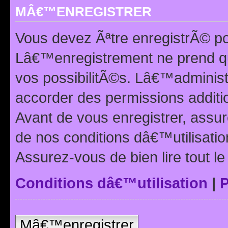
MÂ€™ENREGISTRER
Vous devez Ãªtre enregistrÃ© p
Lâ€™enregistrement ne prend q
vos possibilitÃ©s. Lâ€™adminis
accorder des permissions additio
Avant de vous enregistrer, ass
de nos conditions dâ€™utilisation
Assurez-vous de bien lire tout l
Conditions dâ€™utilisation
|
P
Mâ€™enregistrer