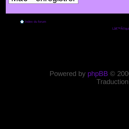
Index du forum
Lâ€™Ã©quip
Powered by
phpBB
© 2000
Traduction