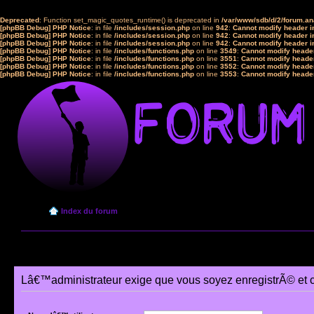
Deprecated
: Function set_magic_quotes_runtime() is deprecated in
/var/www/sdb/d/2/forum.a
[phpBB Debug] PHP Notice
: in file
/includes/session.php
on line
942
:
Cannot modify header in
[phpBB Debug] PHP Notice
: in file
/includes/session.php
on line
942
:
Cannot modify header in
[phpBB Debug] PHP Notice
: in file
/includes/session.php
on line
942
:
Cannot modify header in
[phpBB Debug] PHP Notice
: in file
/includes/functions.php
on line
3549
:
Cannot modify header
[phpBB Debug] PHP Notice
: in file
/includes/functions.php
on line
3551
:
Cannot modify header
[phpBB Debug] PHP Notice
: in file
/includes/functions.php
on line
3552
:
Cannot modify header
[phpBB Debug] PHP Notice
: in file
/includes/functions.php
on line
3553
:
Cannot modify header
Index du forum
Lâ€™administrateur exige que vous soyez enregistrÃ© et 