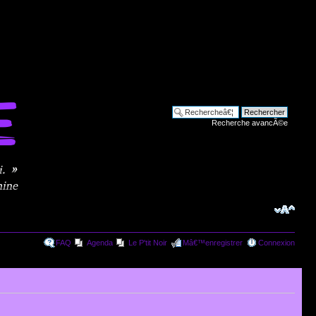
Recherche avancÃ©e
FAQ
Agenda
Le P'tit Noir
Mâ€™enregistrer
Connexion