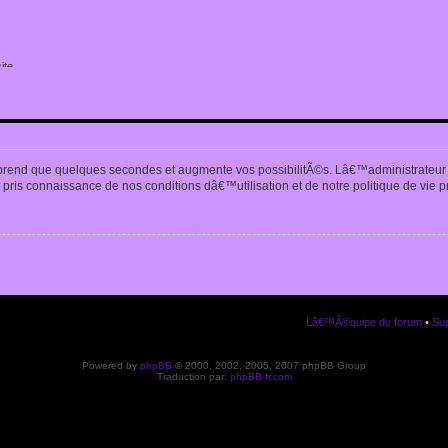
ite
n
prend que quelques secondes et augmente vos possibilitÃ©s. Lâ€™administrateur
pris connaissance de nos conditions dâ€™utilisation et de notre politique de vie p
Lâ€™Ã©quipe du forum
•
Sup
Powered by
phpBB
© 2000, 2002, 2005, 2007 phpBB Group
Traduction par:
phpBB-fr.com