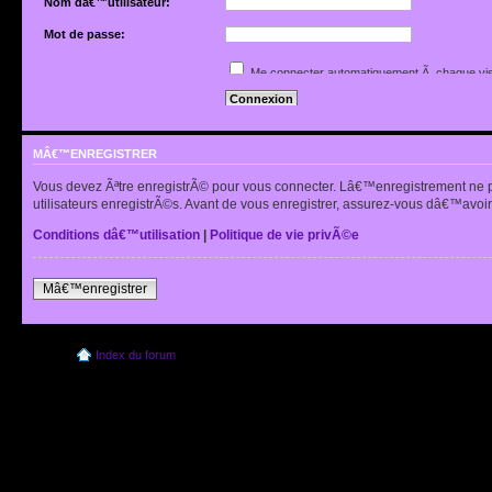
Nom dâ€™utilisateur:
Mot de passe:
Jâ€™ai oubliÃ© mon mot de passe
Me connecter automatiquement Ã chaque vis
Renvoyer lâ€™e-mail de confirmation
Cacher mon statut en ligne pour cette sessio
MÂ€™ENREGISTRER
Vous devez Ãªtre enregistrÃ© pour vous connecter. Lâ€™enregistrement ne 
utilisateurs enregistrÃ©s. Avant de vous enregistrer, assurez-vous dâ€™avoir 
Conditions dâ€™utilisation
|
Politique de vie privÃ©e
Mâ€™enregistrer
Index du forum