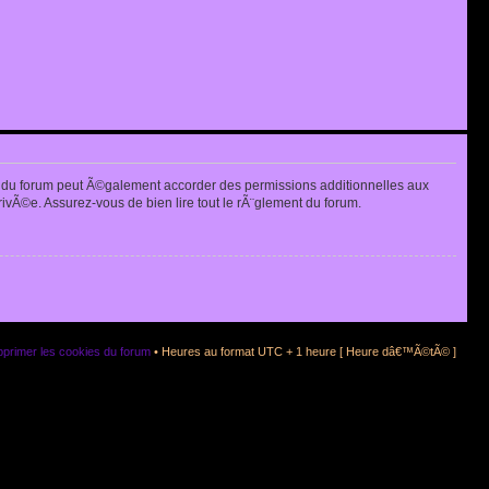
 du forum peut Ã©galement accorder des permissions additionnelles aux
rivÃ©e. Assurez-vous de bien lire tout le rÃ¨glement du forum.
primer les cookies du forum
• Heures au format UTC + 1 heure [ Heure dâ€™Ã©tÃ© ]