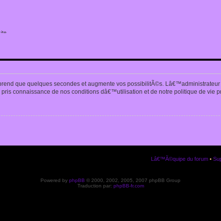
ite
n
prend que quelques secondes et augmente vos possibilitÃ©s. Lâ€™administrateur
pris connaissance de nos conditions dâ€™utilisation et de notre politique de vie p
Lâ€™Ã©quipe du forum
•
Sup
Powered by
phpBB
© 2000, 2002, 2005, 2007 phpBB Group
Traduction par:
phpBB-fr.com