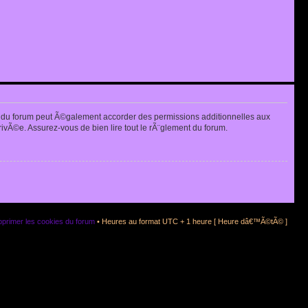
 du forum peut Ã©galement accorder des permissions additionnelles aux
rivÃ©e. Assurez-vous de bien lire tout le rÃ¨glement du forum.
primer les cookies du forum
• Heures au format UTC + 1 heure [ Heure dâ€™Ã©tÃ© ]