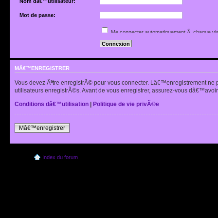
Nom dâ€™utilisateur:
Mot de passe:
Jâ€™ai oubliÃ© mon mot de passe
Me connecter automatiquement Ã chaque vis
Renvoyer lâ€™e-mail de confirmation
Cacher mon statut en ligne pour cette sessio
MÂ€™ENREGISTRER
Vous devez Ãªtre enregistrÃ© pour vous connecter. Lâ€™enregistrement ne 
utilisateurs enregistrÃ©s. Avant de vous enregistrer, assurez-vous dâ€™avoir 
Conditions dâ€™utilisation
|
Politique de vie privÃ©e
Mâ€™enregistrer
Index du forum