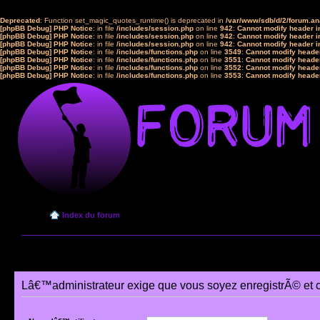
Deprecated
: Function set_magic_quotes_runtime() is deprecated in
/var/www/sdb/d/2/forum.a
[phpBB Debug] PHP Notice
: in file
/includes/session.php
on line
942
:
Cannot modify header in
[phpBB Debug] PHP Notice
: in file
/includes/session.php
on line
942
:
Cannot modify header in
[phpBB Debug] PHP Notice
: in file
/includes/session.php
on line
942
:
Cannot modify header in
[phpBB Debug] PHP Notice
: in file
/includes/functions.php
on line
3549
:
Cannot modify header
[phpBB Debug] PHP Notice
: in file
/includes/functions.php
on line
3551
:
Cannot modify header
[phpBB Debug] PHP Notice
: in file
/includes/functions.php
on line
3552
:
Cannot modify header
[phpBB Debug] PHP Notice
: in file
/includes/functions.php
on line
3553
:
Cannot modify header
Index du forum
Lâ€™administrateur exige que vous soyez enregistrÃ© et 