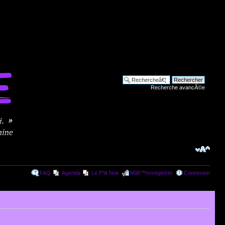
Recherche avancÃ©e
FAQ
Agenda
Le P'tit Noir
Mâ€™enregistrer
Connexion