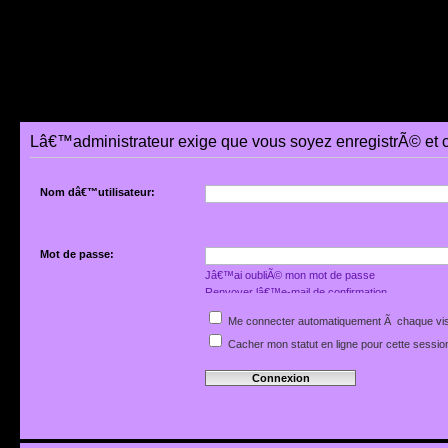
Lâ€™administrateur exige que vous soyez enregistrÃ© et 
Nom dâ€™utilisateur:
Mot de passe:
Jâ€™ai oubliÃ© mon mot de passe
Renvoyer lâ€™e-mail de confirmation
Me connecter automatiquement Ã chaque vis
Cacher mon statut en ligne pour cette sessio