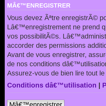
MÂ€™ENREGISTRER
Vous devez Ãªtre enregistrÃ© p
Lâ€™enregistrement ne prend q
vos possibilitÃ©s. Lâ€™adminis
accorder des permissions additio
Avant de vous enregistrer, ass
de nos conditions dâ€™utilisation
Assurez-vous de bien lire tout l
Conditions dâ€™utilisation
|
P
Mâ€™enregistrer