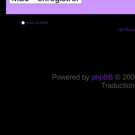
Index du forum
Lâ€™Ã©quip
Powered by
phpBB
© 2000
Traduction