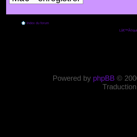
Index du forum
Lâ€™Ã©quip
Powered by
phpBB
© 2000
Traduction