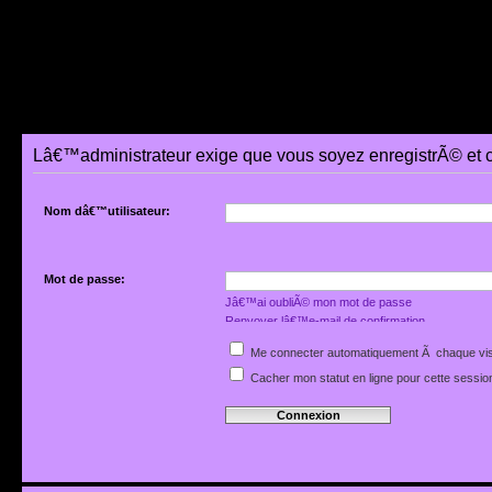
Lâ€™administrateur exige que vous soyez enregistrÃ© et 
Nom dâ€™utilisateur:
Mot de passe:
Jâ€™ai oubliÃ© mon mot de passe
Renvoyer lâ€™e-mail de confirmation
Me connecter automatiquement Ã chaque vis
Cacher mon statut en ligne pour cette sessio