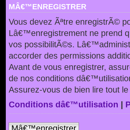
MÂ€™ENREGISTRER
Vous devez Ãªtre enregistrÃ© p
Lâ€™enregistrement ne prend q
vos possibilitÃ©s. Lâ€™adminis
accorder des permissions additio
Avant de vous enregistrer, ass
de nos conditions dâ€™utilisation
Assurez-vous de bien lire tout l
Conditions dâ€™utilisation
|
P
Mâ€™enregistrer