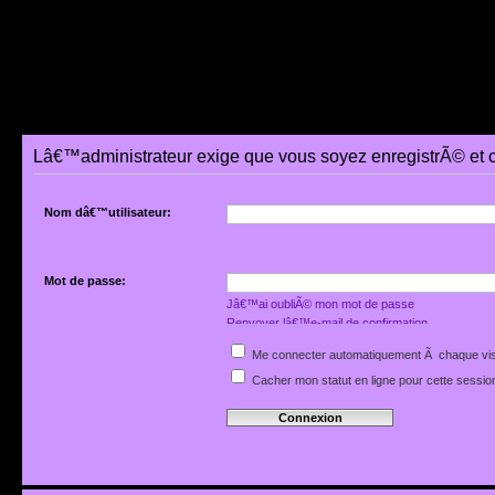
Lâ€™administrateur exige que vous soyez enregistrÃ© et 
Nom dâ€™utilisateur:
Mot de passe:
Jâ€™ai oubliÃ© mon mot de passe
Renvoyer lâ€™e-mail de confirmation
Me connecter automatiquement Ã chaque vis
Cacher mon statut en ligne pour cette sessio