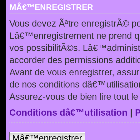
MÂ€™ENREGISTRER
Vous devez Ãªtre enregistrÃ© p
Lâ€™enregistrement ne prend q
vos possibilitÃ©s. Lâ€™adminis
accorder des permissions additio
Avant de vous enregistrer, ass
de nos conditions dâ€™utilisation
Assurez-vous de bien lire tout l
Conditions dâ€™utilisation
|
P
Mâ€™enregistrer