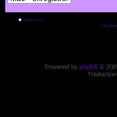
Index du forum
Lâ€™Ã©quip
Powered by
phpBB
© 2000
Traduction