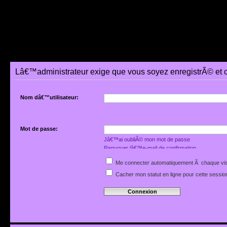
Lâ€™administrateur exige que vous soyez enregistrÃ© et 
Nom dâ€™utilisateur:
Mot de passe:
Jâ€™ai oubliÃ© mon mot de passe
Renvoyer lâ€™e-mail de confirmation
Me connecter automatiquement Ã chaque vis
Cacher mon statut en ligne pour cette sessio