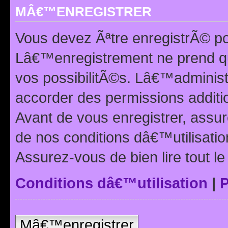
MÂ€™ENREGISTRER
Vous devez Ãªtre enregistrÃ© p
Lâ€™enregistrement ne prend q
vos possibilitÃ©s. Lâ€™adminis
accorder des permissions additio
Avant de vous enregistrer, ass
de nos conditions dâ€™utilisation
Assurez-vous de bien lire tout l
Conditions dâ€™utilisation
|
P
Mâ€™enregistrer