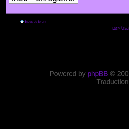
Index du forum
Lâ€™Ã©quip
Powered by
phpBB
© 2000
Traduction