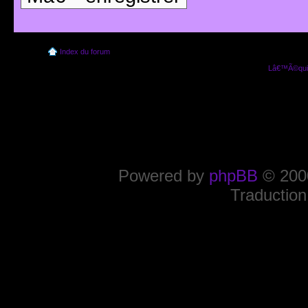
Index du forum
Lâ€™Ã©quip
Powered by
phpBB
© 2000
Traduction