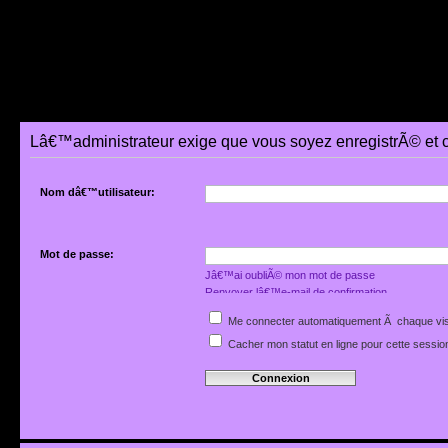
Lâ€™administrateur exige que vous soyez enregistrÃ© et 
Nom dâ€™utilisateur:
Mot de passe:
Jâ€™ai oubliÃ© mon mot de passe
Renvoyer lâ€™e-mail de confirmation
Me connecter automatiquement Ã chaque vis
Cacher mon statut en ligne pour cette sessio