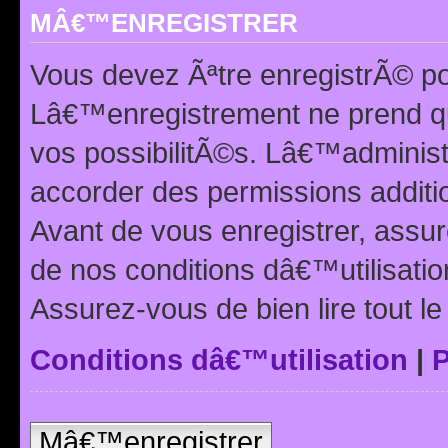
MÂ€™ENREGISTRER
Vous devez Ãªtre enregistrÃ© p
Lâ€™enregistrement ne prend q
vos possibilitÃ©s. Lâ€™adminis
accorder des permissions additio
Avant de vous enregistrer, ass
de nos conditions dâ€™utilisation
Assurez-vous de bien lire tout l
Conditions dâ€™utilisation
|
P
Mâ€™enregistrer