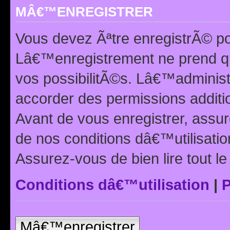
MÂ€™ENREGISTRER
Vous devez Ãªtre enregistrÃ© p
Lâ€™enregistrement ne prend q
vos possibilitÃ©s. Lâ€™adminis
accorder des permissions additio
Avant de vous enregistrer, ass
de nos conditions dâ€™utilisation
Assurez-vous de bien lire tout l
Conditions dâ€™utilisation
|
P
Mâ€™enregistrer