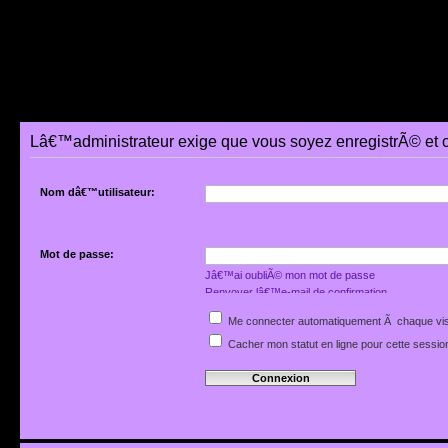
Lâ€™administrateur exige que vous soyez enregistrÃ© et 
Nom dâ€™utilisateur:
Mot de passe:
Jâ€™ai oubliÃ© mon mot de passe
Renvoyer lâ€™e-mail de confirmation
Me connecter automatiquement Ã chaque vis
Cacher mon statut en ligne pour cette sessio