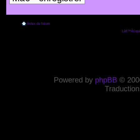
Index du forum
Lâ€™Ã©quip
Powered by
phpBB
© 2000
Traduction