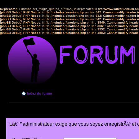
Deprecated
: Function set_magic_quotes_runtime() is deprecated in
/var/www/sdb/d/2/forum.a
[phpBB Debug] PHP Notice
: in file
/includes/session.php
on line
942
:
Cannot modify header in
[phpBB Debug] PHP Notice
: in file
/includes/session.php
on line
942
:
Cannot modify header in
[phpBB Debug] PHP Notice
: in file
/includes/session.php
on line
942
:
Cannot modify header in
[phpBB Debug] PHP Notice
: in file
/includes/functions.php
on line
3549
:
Cannot modify header
[phpBB Debug] PHP Notice
: in file
/includes/functions.php
on line
3551
:
Cannot modify header
[phpBB Debug] PHP Notice
: in file
/includes/functions.php
on line
3552
:
Cannot modify header
[phpBB Debug] PHP Notice
: in file
/includes/functions.php
on line
3553
:
Cannot modify header
Index du forum
Lâ€™administrateur exige que vous soyez enregistrÃ© et 