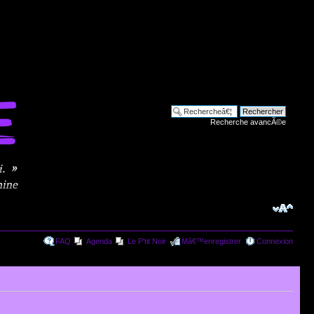
Recherche avancÃ©e
FAQ
Agenda
Le P'tit Noir
Mâ€™enregistrer
Connexion