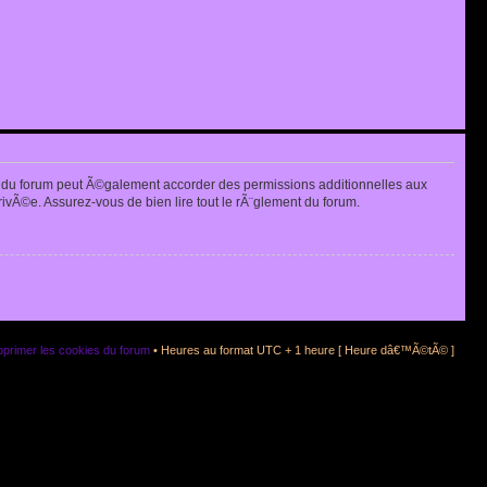
 du forum peut Ã©galement accorder des permissions additionnelles aux
rivÃ©e. Assurez-vous de bien lire tout le rÃ¨glement du forum.
primer les cookies du forum
• Heures au format UTC + 1 heure [ Heure dâ€™Ã©tÃ© ]