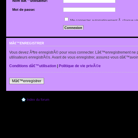
Nom dâ€™utilisateur:
Mot de passe:
Jâ€™ai oubliÃ© mon mot de passe
Me connecter automatiquement Ã chaque vis
Renvoyer lâ€™e-mail de confirmation
Cacher mon statut en ligne pour cette sessio
MÂ€™ENREGISTRER
Vous devez Ãªtre enregistrÃ© pour vous connecter. Lâ€™enregistrement ne 
utilisateurs enregistrÃ©s. Avant de vous enregistrer, assurez-vous dâ€™avoir 
Conditions dâ€™utilisation
|
Politique de vie privÃ©e
Mâ€™enregistrer
Index du forum