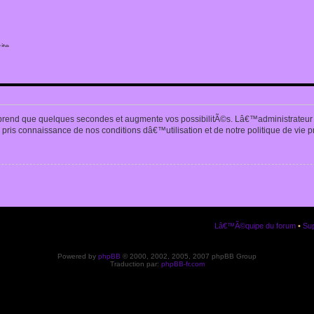
ite
n
prend que quelques secondes et augmente vos possibilitÃ©s. Lâ€™administrateur
pris connaissance de nos conditions dâ€™utilisation et de notre politique de vie p
Lâ€™Ã©quipe du forum
•
Sup
Powered by
phpBB
© 2000, 2002, 2005, 2007 phpBB Group
Traduction par:
phpBB-fr.com