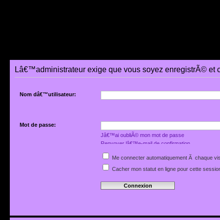
Lâ€™administrateur exige que vous soyez enregistrÃ© et 
Nom dâ€™utilisateur:
Mot de passe:
Jâ€™ai oubliÃ© mon mot de passe
Renvoyer lâ€™e-mail de confirmation
Me connecter automatiquement Ã chaque vis
Cacher mon statut en ligne pour cette sessio