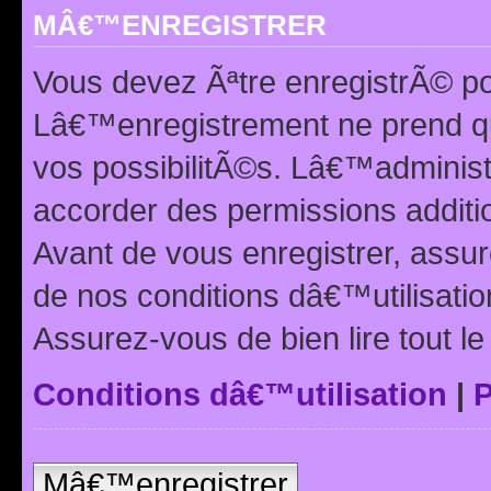
MÂ€™ENREGISTRER
Vous devez Ãªtre enregistrÃ© p
Lâ€™enregistrement ne prend q
vos possibilitÃ©s. Lâ€™adminis
accorder des permissions additio
Avant de vous enregistrer, ass
de nos conditions dâ€™utilisation
Assurez-vous de bien lire tout l
Conditions dâ€™utilisation
|
P
Mâ€™enregistrer