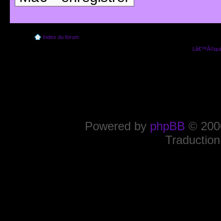
Index du forum
Lâ€™Ã©quip
Powered by
phpBB
© 2000
Traduction