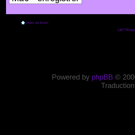
Index du forum
Lâ€™Ã©quip
Powered by
phpBB
© 2000
Traduction