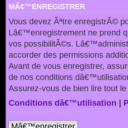
MÂ€™ENREGISTRER
Vous devez Ãªtre enregistrÃ© p
Lâ€™enregistrement ne prend q
vos possibilitÃ©s. Lâ€™adminis
accorder des permissions additio
Avant de vous enregistrer, ass
de nos conditions dâ€™utilisation
Assurez-vous de bien lire tout l
Conditions dâ€™utilisation
|
P
Mâ€™enregistrer