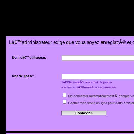
Lâ€™administrateur exige que vous soyez enregistrÃ© et 
Nom dâ€™utilisateur:
Mot de passe:
Jâ€™ai oubliÃ© mon mot de passe
Renvoyer lâ€™e-mail de confirmation
Me connecter automatiquement Ã chaque vis
Cacher mon statut en ligne pour cette sessio