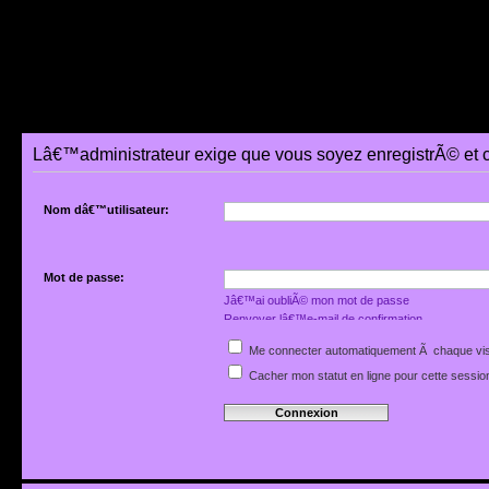
Lâ€™administrateur exige que vous soyez enregistrÃ© et 
Nom dâ€™utilisateur:
Mot de passe:
Jâ€™ai oubliÃ© mon mot de passe
Renvoyer lâ€™e-mail de confirmation
Me connecter automatiquement Ã chaque vis
Cacher mon statut en ligne pour cette sessio