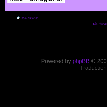
Index du forum
Lâ€™Ã©quip
Powered by
phpBB
© 2000
Traduction