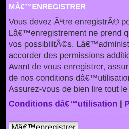
MÂ€™ENREGISTRER
Vous devez Ãªtre enregistrÃ© p
Lâ€™enregistrement ne prend q
vos possibilitÃ©s. Lâ€™adminis
accorder des permissions additio
Avant de vous enregistrer, ass
de nos conditions dâ€™utilisation
Assurez-vous de bien lire tout l
Conditions dâ€™utilisation
|
P
Mâ€™enregistrer