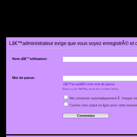
Lâ€™administrateur exige que vous soyez enregistrÃ© et 
Nom dâ€™utilisateur:
Mot de passe:
Jâ€™ai oubliÃ© mon mot de passe
Renvoyer lâ€™e-mail de confirmation
Me connecter automatiquement Ã chaque vis
Cacher mon statut en ligne pour cette sessio