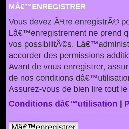
MÂ€™ENREGISTRER
Vous devez Ãªtre enregistrÃ© p
Lâ€™enregistrement ne prend q
vos possibilitÃ©s. Lâ€™adminis
accorder des permissions additio
Avant de vous enregistrer, ass
de nos conditions dâ€™utilisation
Assurez-vous de bien lire tout l
Conditions dâ€™utilisation
|
P
Mâ€™enregistrer