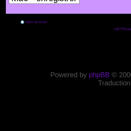
Index du forum
Lâ€™Ã©quip
Powered by
phpBB
© 2000
Traduction