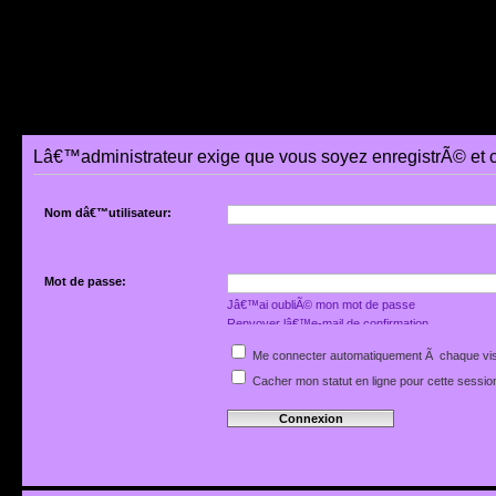
Lâ€™administrateur exige que vous soyez enregistrÃ© et 
Nom dâ€™utilisateur:
Mot de passe:
Jâ€™ai oubliÃ© mon mot de passe
Renvoyer lâ€™e-mail de confirmation
Me connecter automatiquement Ã chaque vis
Cacher mon statut en ligne pour cette sessio