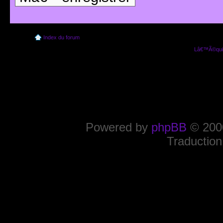
Index du forum
Lâ€™Ã©quip
Powered by
phpBB
© 2000
Traduction