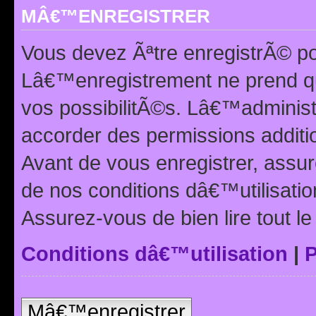
MÂ€™ENREGISTRER
Vous devez Ãªtre enregistrÃ© p
Lâ€™enregistrement ne prend q
vos possibilitÃ©s. Lâ€™adminis
accorder des permissions additio
Avant de vous enregistrer, ass
de nos conditions dâ€™utilisation
Assurez-vous de bien lire tout l
Conditions dâ€™utilisation
|
P
Mâ€™enregistrer