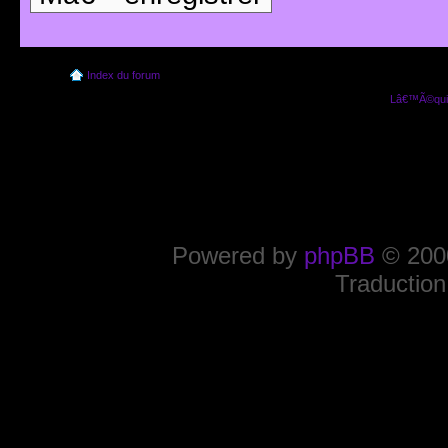
Index du forum
Lâ€™Ã©quip
Powered by
phpBB
© 2000
Traduction