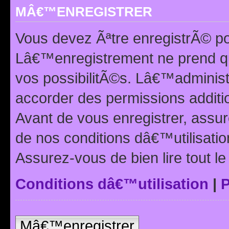
MÂ€™ENREGISTRER
Vous devez Ãªtre enregistrÃ© p
Lâ€™enregistrement ne prend q
vos possibilitÃ©s. Lâ€™adminis
accorder des permissions additio
Avant de vous enregistrer, ass
de nos conditions dâ€™utilisation
Assurez-vous de bien lire tout l
Conditions dâ€™utilisation
|
P
Mâ€™enregistrer