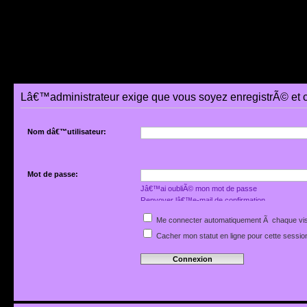
Lâ€™administrateur exige que vous soyez enregistrÃ© et 
Nom dâ€™utilisateur:
Mot de passe:
Jâ€™ai oubliÃ© mon mot de passe
Renvoyer lâ€™e-mail de confirmation
Me connecter automatiquement Ã chaque vis
Cacher mon statut en ligne pour cette sessio