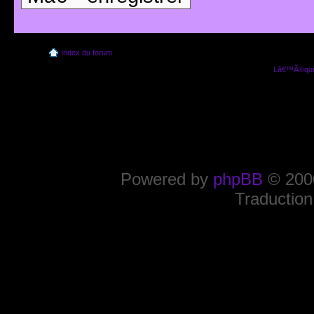
Index du forum
Lâ€™Ã©quip
Powered by
phpBB
© 2000
Traduction