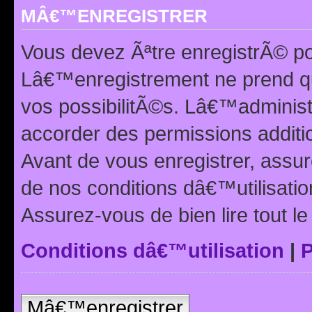
MÂ€™ENREGISTRER
Vous devez Ãªtre enregistrÃ© p
Lâ€™enregistrement ne prend q
vos possibilitÃ©s. Lâ€™adminis
accorder des permissions additio
Avant de vous enregistrer, ass
de nos conditions dâ€™utilisation
Assurez-vous de bien lire tout l
Conditions dâ€™utilisation
|
P
Mâ€™enregistrer