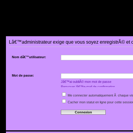
Lâ€™administrateur exige que vous soyez enregistrÃ© et 
Nom dâ€™utilisateur:
Mot de passe:
Jâ€™ai oubliÃ© mon mot de passe
Renvoyer lâ€™e-mail de confirmation
Me connecter automatiquement Ã chaque vis
Cacher mon statut en ligne pour cette sessio