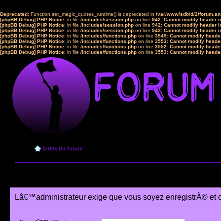
Deprecated
: Function set_magic_quotes_runtime() is deprecated in
/var/www/sdb/d/2/forum.a
[phpBB Debug] PHP Notice
: in file
/includes/session.php
on line
942
:
Cannot modify header in
[phpBB Debug] PHP Notice
: in file
/includes/session.php
on line
942
:
Cannot modify header in
[phpBB Debug] PHP Notice
: in file
/includes/session.php
on line
942
:
Cannot modify header in
[phpBB Debug] PHP Notice
: in file
/includes/functions.php
on line
3549
:
Cannot modify header
[phpBB Debug] PHP Notice
: in file
/includes/functions.php
on line
3551
:
Cannot modify header
[phpBB Debug] PHP Notice
: in file
/includes/functions.php
on line
3552
:
Cannot modify header
[phpBB Debug] PHP Notice
: in file
/includes/functions.php
on line
3553
:
Cannot modify header
Index du forum
Lâ€™administrateur exige que vous soyez enregistrÃ© et 