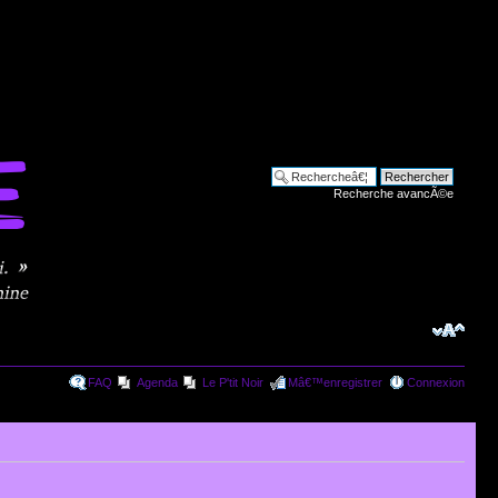
Recherche avancÃ©e
FAQ
Agenda
Le P'tit Noir
Mâ€™enregistrer
Connexion