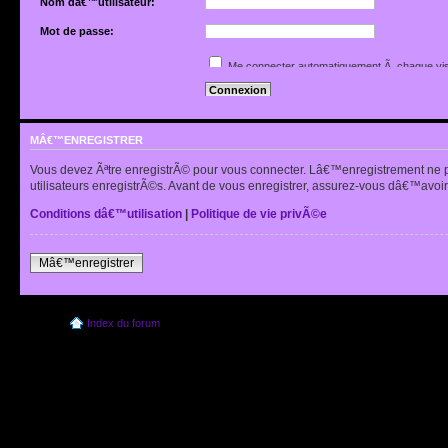
Nom dâ€™utilisateur:
Mot de passe:
Jâ€™ai oubliÃ© mon mot de passe
Me connecter automatiquement Ã chaque vis
Renvoyer lâ€™e-mail de confirmation
Cacher mon statut en ligne pour cette sessio
MÂ€™ENREGISTRER
Vous devez Ãªtre enregistrÃ© pour vous connecter. Lâ€™enregistrement ne 
utilisateurs enregistrÃ©s. Avant de vous enregistrer, assurez-vous dâ€™avoir 
Conditions dâ€™utilisation
|
Politique de vie privÃ©e
Mâ€™enregistrer
Index du forum