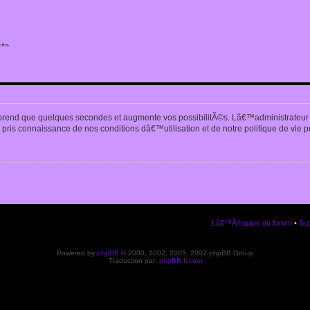
ite
n
prend que quelques secondes et augmente vos possibilitÃ©s. Lâ€™administrateur
pris connaissance de nos conditions dâ€™utilisation et de notre politique de vie p
Lâ€™Ã©quipe du forum
•
Sup
Powered by
phpBB
© 2000, 2002, 2005, 2007 phpBB Group
Traduction par:
phpBB-fr.com