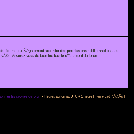
 du forum peut Ã©galement accorder des permissions additionnelles aux
rivÃ©e. Assurez-vous de bien lire tout le rÃ¨glement du forum.
primer les cookies du forum
• Heures au format UTC + 1 heure [ Heure dâ€™Ã©tÃ© ]