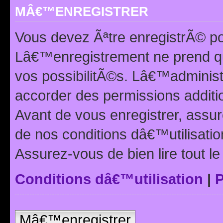
MÂ€™ENREGISTRER
Vous devez Ãªtre enregistrÃ© p
Lâ€™enregistrement ne prend q
vos possibilitÃ©s. Lâ€™adminis
accorder des permissions additio
Avant de vous enregistrer, ass
de nos conditions dâ€™utilisation
Assurez-vous de bien lire tout l
Conditions dâ€™utilisation
|
P
Mâ€™enregistrer