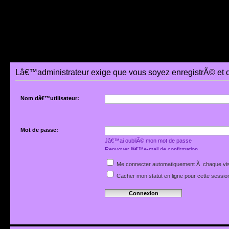
Lâ€™administrateur exige que vous soyez enregistrÃ© et 
Nom dâ€™utilisateur:
Mot de passe:
Jâ€™ai oubliÃ© mon mot de passe
Renvoyer lâ€™e-mail de confirmation
Me connecter automatiquement Ã chaque vis
Cacher mon statut en ligne pour cette sessio