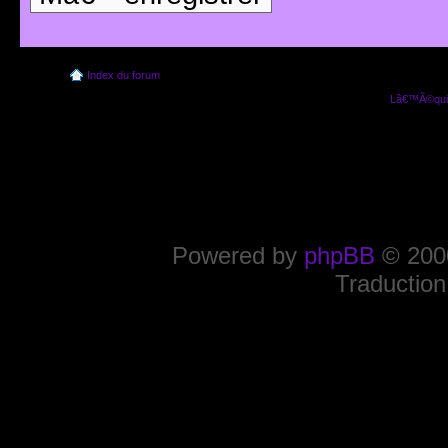
Index du forum
Lâ€™Ã©quip
Powered by
phpBB
© 2000
Traduction