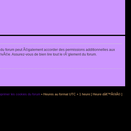
 du forum peut Ã©galement accorder des permissions additionnelles aux
rivÃ©e. Assurez-vous de bien lire tout le rÃ¨glement du forum.
primer les cookies du forum
• Heures au format UTC + 1 heure [ Heure dâ€™Ã©tÃ© ]