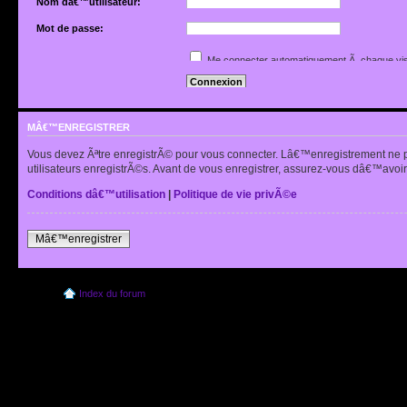
Nom dâ€™utilisateur:
Mot de passe:
Jâ€™ai oubliÃ© mon mot de passe
Me connecter automatiquement Ã chaque vis
Renvoyer lâ€™e-mail de confirmation
Cacher mon statut en ligne pour cette sessio
MÂ€™ENREGISTRER
Vous devez Ãªtre enregistrÃ© pour vous connecter. Lâ€™enregistrement ne 
utilisateurs enregistrÃ©s. Avant de vous enregistrer, assurez-vous dâ€™avoir 
Conditions dâ€™utilisation
|
Politique de vie privÃ©e
Mâ€™enregistrer
Index du forum