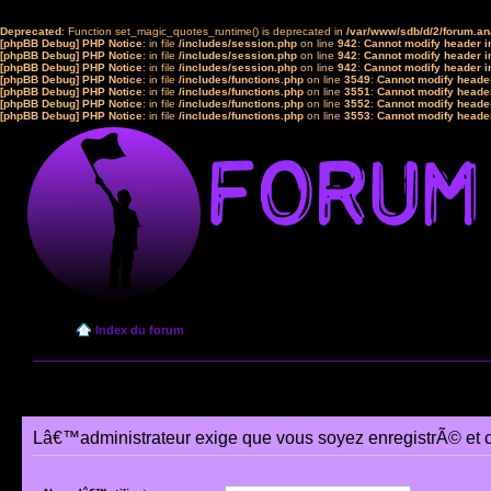
Deprecated
: Function set_magic_quotes_runtime() is deprecated in
/var/www/sdb/d/2/forum.a
[phpBB Debug] PHP Notice
: in file
/includes/session.php
on line
942
:
Cannot modify header in
[phpBB Debug] PHP Notice
: in file
/includes/session.php
on line
942
:
Cannot modify header in
[phpBB Debug] PHP Notice
: in file
/includes/session.php
on line
942
:
Cannot modify header in
[phpBB Debug] PHP Notice
: in file
/includes/functions.php
on line
3549
:
Cannot modify header
[phpBB Debug] PHP Notice
: in file
/includes/functions.php
on line
3551
:
Cannot modify header
[phpBB Debug] PHP Notice
: in file
/includes/functions.php
on line
3552
:
Cannot modify header
[phpBB Debug] PHP Notice
: in file
/includes/functions.php
on line
3553
:
Cannot modify header
Index du forum
Lâ€™administrateur exige que vous soyez enregistrÃ© et 