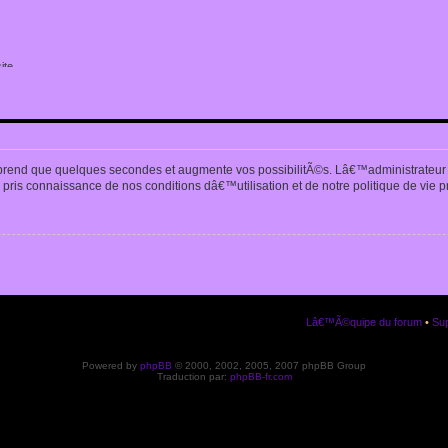
ite
n
prend que quelques secondes et augmente vos possibilitÃ©s. Lâ€™administrateur
pris connaissance de nos conditions dâ€™utilisation et de notre politique de vie p
Lâ€™Ã©quipe du forum
•
Sup
Powered by
phpBB
© 2000, 2002, 2005, 2007 phpBB Group
Traduction par:
phpBB-fr.com