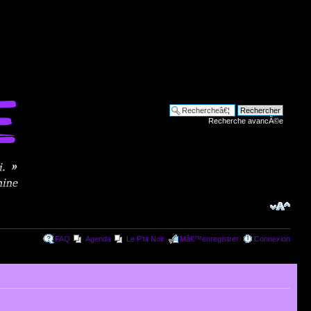
Recherche avancÃ©e
FAQ
Agenda
Le P'tit Noir
Mâ€™enregistrer
Connexion