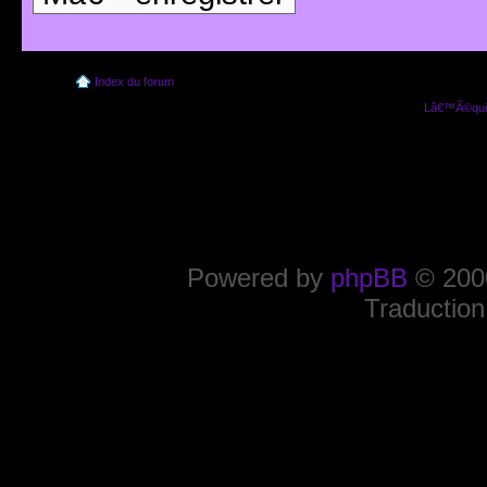
Index du forum
Lâ€™Ã©quip
Powered by
phpBB
© 2000
Traduction