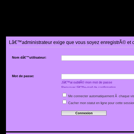
Lâ€™administrateur exige que vous soyez enregistrÃ© et 
Nom dâ€™utilisateur:
Mot de passe:
Jâ€™ai oubliÃ© mon mot de passe
Renvoyer lâ€™e-mail de confirmation
Me connecter automatiquement Ã chaque vis
Cacher mon statut en ligne pour cette sessio