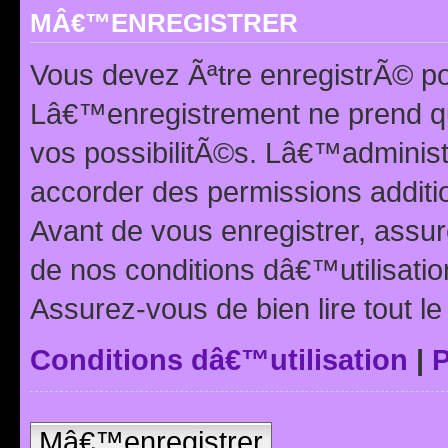
MÂ€™ENREGISTRER
Vous devez Ãªtre enregistrÃ© p
Lâ€™enregistrement ne prend q
vos possibilitÃ©s. Lâ€™adminis
accorder des permissions additio
Avant de vous enregistrer, ass
de nos conditions dâ€™utilisation
Assurez-vous de bien lire tout l
Conditions dâ€™utilisation
|
P
Mâ€™enregistrer