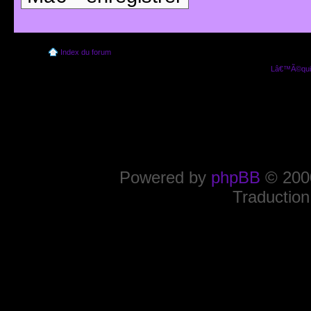
Index du forum
Lâ€™Ã©quip
Powered by
phpBB
© 2000
Traduction