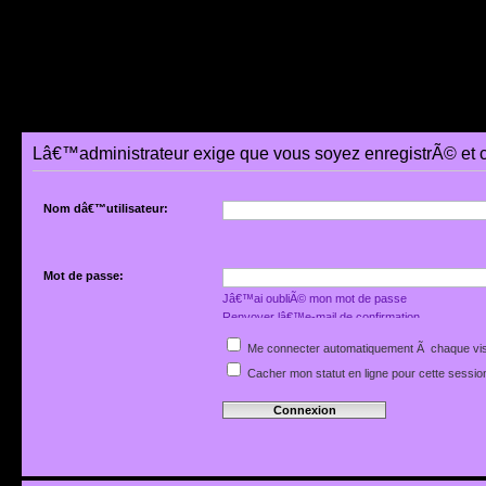
Lâ€™administrateur exige que vous soyez enregistrÃ© et 
Nom dâ€™utilisateur:
Mot de passe:
Jâ€™ai oubliÃ© mon mot de passe
Renvoyer lâ€™e-mail de confirmation
Me connecter automatiquement Ã chaque vis
Cacher mon statut en ligne pour cette sessio