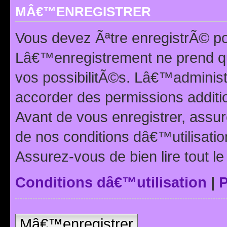
MÂ€™ENREGISTRER
Vous devez Ãªtre enregistrÃ© p
Lâ€™enregistrement ne prend q
vos possibilitÃ©s. Lâ€™adminis
accorder des permissions additio
Avant de vous enregistrer, ass
de nos conditions dâ€™utilisation
Assurez-vous de bien lire tout l
Conditions dâ€™utilisation
|
P
Mâ€™enregistrer