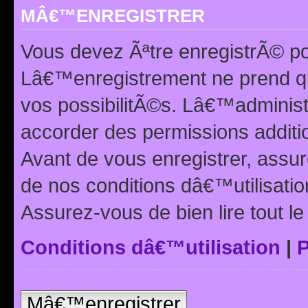
MÂ€™ENREGISTRER
Vous devez Ãªtre enregistrÃ© p
Lâ€™enregistrement ne prend q
vos possibilitÃ©s. Lâ€™adminis
accorder des permissions additio
Avant de vous enregistrer, ass
de nos conditions dâ€™utilisation
Assurez-vous de bien lire tout l
Conditions dâ€™utilisation
|
P
Mâ€™enregistrer