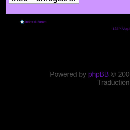
Index du forum
Lâ€™Ã©quip
Powered by
phpBB
© 2000
Traduction