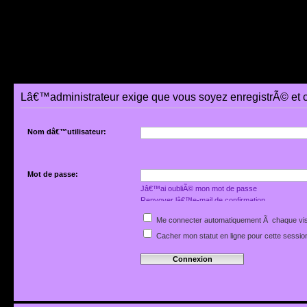
Lâ€™administrateur exige que vous soyez enregistrÃ© et 
Nom dâ€™utilisateur:
Mot de passe:
Jâ€™ai oubliÃ© mon mot de passe
Renvoyer lâ€™e-mail de confirmation
Me connecter automatiquement Ã chaque vis
Cacher mon statut en ligne pour cette sessio