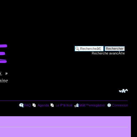
Recherche avancÃ©e
FAQ
Agenda
Le P'tit Noir
Mâ€™enregistrer
Connexion