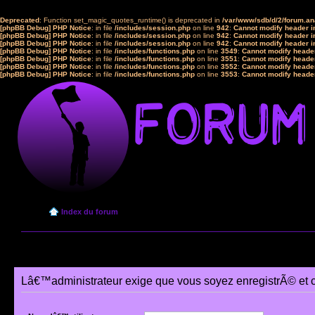
Deprecated
: Function set_magic_quotes_runtime() is deprecated in
/var/www/sdb/d/2/forum.a
[phpBB Debug] PHP Notice
: in file
/includes/session.php
on line
942
:
Cannot modify header in
[phpBB Debug] PHP Notice
: in file
/includes/session.php
on line
942
:
Cannot modify header in
[phpBB Debug] PHP Notice
: in file
/includes/session.php
on line
942
:
Cannot modify header in
[phpBB Debug] PHP Notice
: in file
/includes/functions.php
on line
3549
:
Cannot modify header
[phpBB Debug] PHP Notice
: in file
/includes/functions.php
on line
3551
:
Cannot modify header
[phpBB Debug] PHP Notice
: in file
/includes/functions.php
on line
3552
:
Cannot modify header
[phpBB Debug] PHP Notice
: in file
/includes/functions.php
on line
3553
:
Cannot modify header
Index du forum
Lâ€™administrateur exige que vous soyez enregistrÃ© et 