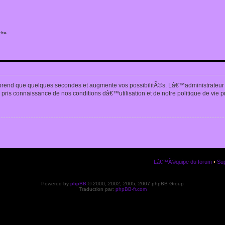
ite
n
prend que quelques secondes et augmente vos possibilitÃ©s. Lâ€™administrateur
pris connaissance de nos conditions dâ€™utilisation et de notre politique de vie p
Lâ€™Ã©quipe du forum
•
Sup
Powered by
phpBB
© 2000, 2002, 2005, 2007 phpBB Group
Traduction par:
phpBB-fr.com