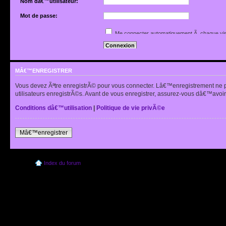
Nom dâ€™utilisateur:
Mot de passe:
Jâ€™ai oubliÃ© mon mot de passe
Me connecter automatiquement Ã chaque vis
Renvoyer lâ€™e-mail de confirmation
Cacher mon statut en ligne pour cette sessio
MÂ€™ENREGISTRER
Vous devez Ãªtre enregistrÃ© pour vous connecter. Lâ€™enregistrement ne 
utilisateurs enregistrÃ©s. Avant de vous enregistrer, assurez-vous dâ€™avoir 
Conditions dâ€™utilisation
|
Politique de vie privÃ©e
Mâ€™enregistrer
Index du forum