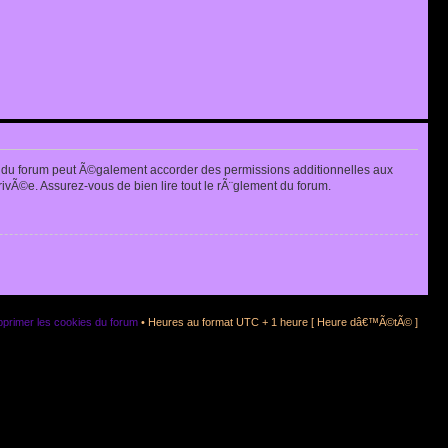
 du forum peut Ã©galement accorder des permissions additionnelles aux
rivÃ©e. Assurez-vous de bien lire tout le rÃ¨glement du forum.
primer les cookies du forum
• Heures au format UTC + 1 heure [ Heure dâ€™Ã©tÃ© ]