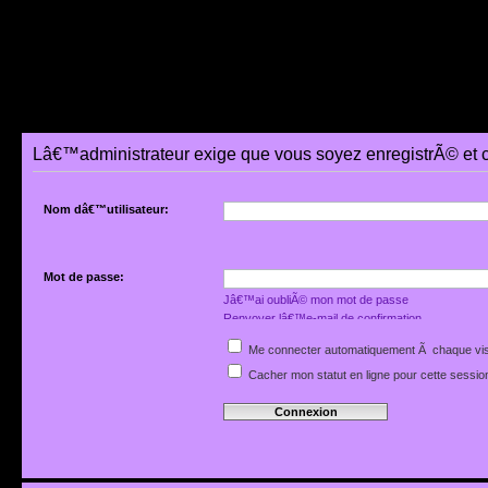
Lâ€™administrateur exige que vous soyez enregistrÃ© et 
Nom dâ€™utilisateur:
Mot de passe:
Jâ€™ai oubliÃ© mon mot de passe
Renvoyer lâ€™e-mail de confirmation
Me connecter automatiquement Ã chaque vis
Cacher mon statut en ligne pour cette sessio