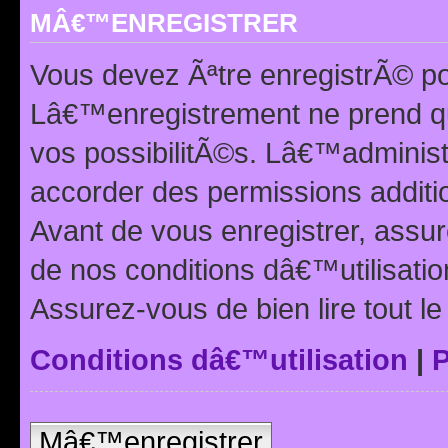
MÂ€™ENREGISTRER
Vous devez Ãªtre enregistrÃ© p
Lâ€™enregistrement ne prend q
vos possibilitÃ©s. Lâ€™adminis
accorder des permissions additio
Avant de vous enregistrer, ass
de nos conditions dâ€™utilisation
Assurez-vous de bien lire tout l
Conditions dâ€™utilisation
|
P
Mâ€™enregistrer