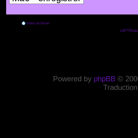
Index du forum
Lâ€™Ã©quip
Powered by
phpBB
© 2000
Traduction