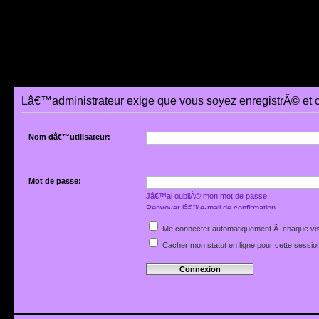
Lâ€™administrateur exige que vous soyez enregistrÃ© et 
Nom dâ€™utilisateur:
Mot de passe:
Jâ€™ai oubliÃ© mon mot de passe
Renvoyer lâ€™e-mail de confirmation
Me connecter automatiquement Ã chaque vis
Cacher mon statut en ligne pour cette sessio