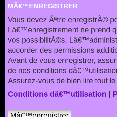
MÂ€™ENREGISTRER
Vous devez Ãªtre enregistrÃ© p
Lâ€™enregistrement ne prend q
vos possibilitÃ©s. Lâ€™adminis
accorder des permissions additio
Avant de vous enregistrer, ass
de nos conditions dâ€™utilisation
Assurez-vous de bien lire tout l
Conditions dâ€™utilisation
|
P
Mâ€™enregistrer