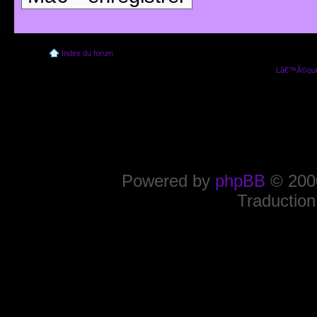
Index du forum
Lâ€™Ã©quip
Powered by
phpBB
© 2000
Traduction