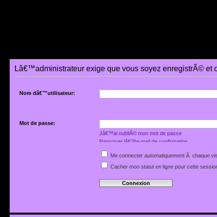
Lâ€™administrateur exige que vous soyez enregistrÃ© et 
Nom dâ€™utilisateur:
Mot de passe:
Jâ€™ai oubliÃ© mon mot de passe
Renvoyer lâ€™e-mail de confirmation
Me connecter automatiquement Ã chaque vis
Cacher mon statut en ligne pour cette sessio