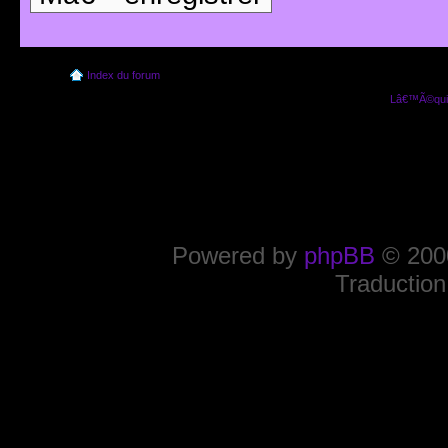
Index du forum
Lâ€™Ã©quip
Powered by
phpBB
© 2000
Traduction