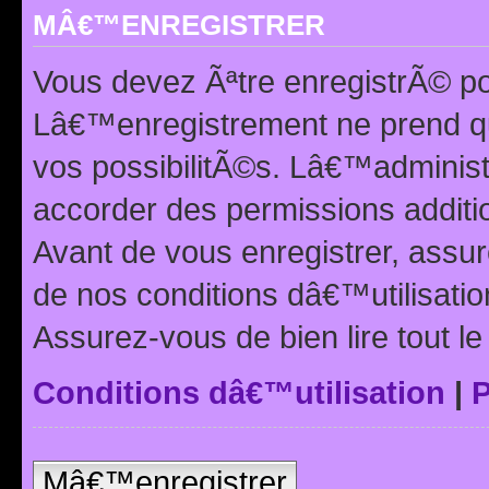
MÂ€™ENREGISTRER
Vous devez Ãªtre enregistrÃ© p
Lâ€™enregistrement ne prend q
vos possibilitÃ©s. Lâ€™adminis
accorder des permissions additio
Avant de vous enregistrer, ass
de nos conditions dâ€™utilisation
Assurez-vous de bien lire tout l
Conditions dâ€™utilisation
|
P
Mâ€™enregistrer