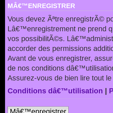
MÂ€™ENREGISTRER
Vous devez Ãªtre enregistrÃ© p
Lâ€™enregistrement ne prend q
vos possibilitÃ©s. Lâ€™adminis
accorder des permissions additio
Avant de vous enregistrer, ass
de nos conditions dâ€™utilisation
Assurez-vous de bien lire tout l
Conditions dâ€™utilisation
|
P
Mâ€™enregistrer