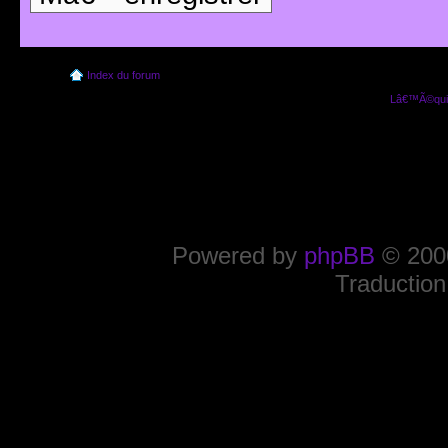
Index du forum
Lâ€™Ã©quip
Powered by
phpBB
© 2000
Traduction