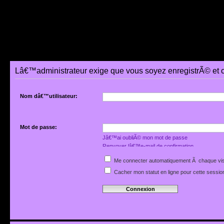
Lâ€™administrateur exige que vous soyez enregistrÃ© et 
Nom dâ€™utilisateur:
Mot de passe:
Jâ€™ai oubliÃ© mon mot de passe
Renvoyer lâ€™e-mail de confirmation
Me connecter automatiquement Ã chaque vis
Cacher mon statut en ligne pour cette sessio