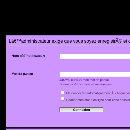
Lâ€™administrateur exige que vous soyez enregistrÃ© et 
Nom dâ€™utilisateur:
Mot de passe:
Jâ€™ai oubliÃ© mon mot de passe
Renvoyer lâ€™e-mail de confirmation
Me connecter automatiquement Ã chaque vis
Cacher mon statut en ligne pour cette sessio