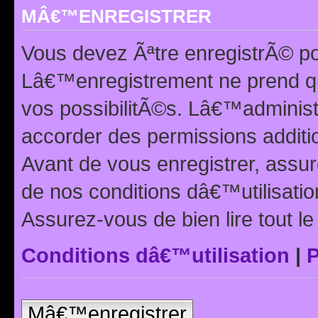
MÂ€™ENREGISTRER
Vous devez Ãªtre enregistrÃ© p
Lâ€™enregistrement ne prend q
vos possibilitÃ©s. Lâ€™adminis
accorder des permissions additio
Avant de vous enregistrer, ass
de nos conditions dâ€™utilisation
Assurez-vous de bien lire tout l
Conditions dâ€™utilisation
|
P
Mâ€™enregistrer