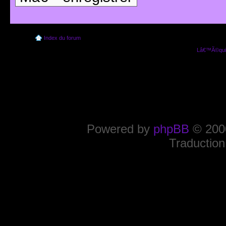
Index du forum
Lâ€™Ã©quip
Powered by
phpBB
© 2000
Traduction