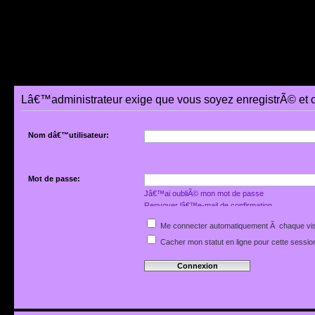
Lâ€™administrateur exige que vous soyez enregistrÃ© et 
Nom dâ€™utilisateur:
Mot de passe:
Jâ€™ai oubliÃ© mon mot de passe
Renvoyer lâ€™e-mail de confirmation
Me connecter automatiquement Ã chaque vis
Cacher mon statut en ligne pour cette sessio