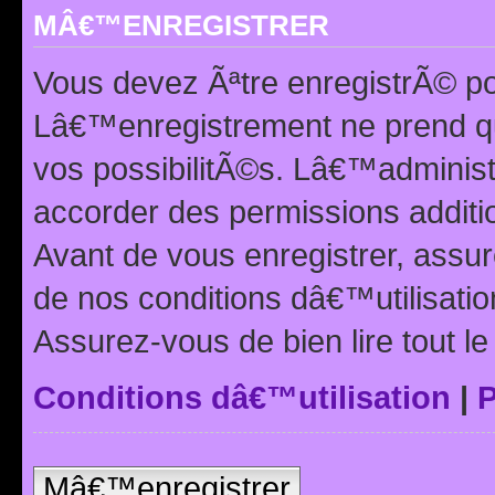
MÂ€™ENREGISTRER
Vous devez Ãªtre enregistrÃ© p
Lâ€™enregistrement ne prend q
vos possibilitÃ©s. Lâ€™adminis
accorder des permissions additio
Avant de vous enregistrer, ass
de nos conditions dâ€™utilisation
Assurez-vous de bien lire tout l
Conditions dâ€™utilisation
|
P
Mâ€™enregistrer