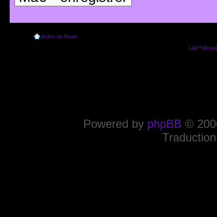
Index du forum
Lâ€™Ã©quip
Powered by
phpBB
© 2000
Traduction