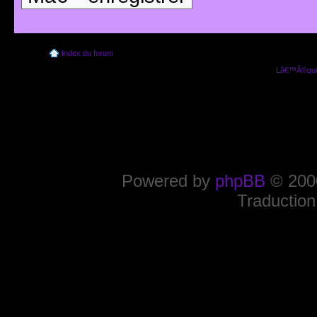
Index du forum
Lâ€™Ã©quip
Powered by
phpBB
© 2000
Traduction