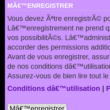
MÂ€™ENREGISTRER
Vous devez Ãªtre enregistrÃ© p
Lâ€™enregistrement ne prend q
vos possibilitÃ©s. Lâ€™adminis
accorder des permissions additio
Avant de vous enregistrer, ass
de nos conditions dâ€™utilisation
Assurez-vous de bien lire tout l
Conditions dâ€™utilisation
|
P
Mâ€™enregistrer