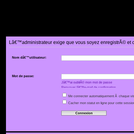
Lâ€™administrateur exige que vous soyez enregistrÃ© et 
Nom dâ€™utilisateur:
Mot de passe:
Jâ€™ai oubliÃ© mon mot de passe
Renvoyer lâ€™e-mail de confirmation
Me connecter automatiquement Ã chaque vis
Cacher mon statut en ligne pour cette sessio