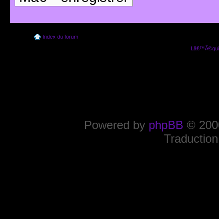
Index du forum
Lâ€™Ã©quip
Powered by
phpBB
© 2000
Traduction