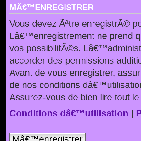
MÂ€™ENREGISTRER
Vous devez Ãªtre enregistrÃ© p
Lâ€™enregistrement ne prend q
vos possibilitÃ©s. Lâ€™adminis
accorder des permissions additio
Avant de vous enregistrer, ass
de nos conditions dâ€™utilisation
Assurez-vous de bien lire tout l
Conditions dâ€™utilisation
|
P
Mâ€™enregistrer