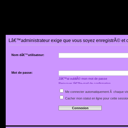
Lâ€™administrateur exige que vous soyez enregistrÃ© et 
Nom dâ€™utilisateur:
Mot de passe:
Jâ€™ai oubliÃ© mon mot de passe
Renvoyer lâ€™e-mail de confirmation
Me connecter automatiquement Ã chaque vis
Cacher mon statut en ligne pour cette sessio