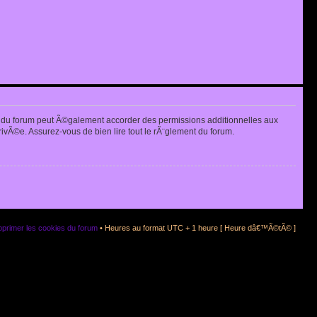
 du forum peut Ã©galement accorder des permissions additionnelles aux
rivÃ©e. Assurez-vous de bien lire tout le rÃ¨glement du forum.
primer les cookies du forum
• Heures au format UTC + 1 heure [ Heure dâ€™Ã©tÃ© ]