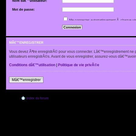
Nom dâ€™utilisateur:
Mot de passe:
Jâ€™ai oubliÃ© mon mot de passe
Me connecter automatiquement Ã chaque vis
Renvoyer lâ€™e-mail de confirmation
Cacher mon statut en ligne pour cette sessio
MÂ€™ENREGISTRER
Vous devez Ãªtre enregistrÃ© pour vous connecter. Lâ€™enregistrement ne 
utilisateurs enregistrÃ©s. Avant de vous enregistrer, assurez-vous dâ€™avoir 
Conditions dâ€™utilisation
|
Politique de vie privÃ©e
Mâ€™enregistrer
Index du forum