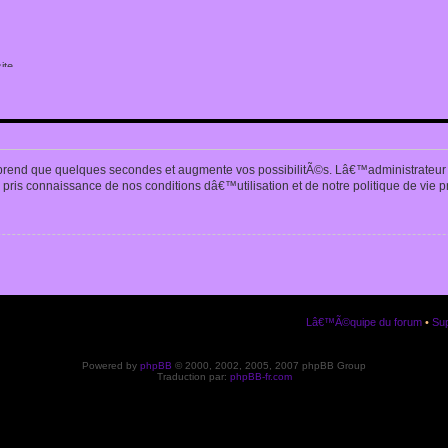
ite
n
prend que quelques secondes et augmente vos possibilitÃ©s. Lâ€™administrateur
pris connaissance de nos conditions dâ€™utilisation et de notre politique de vie p
Lâ€™Ã©quipe du forum
•
Sup
Powered by
phpBB
© 2000, 2002, 2005, 2007 phpBB Group
Traduction par:
phpBB-fr.com