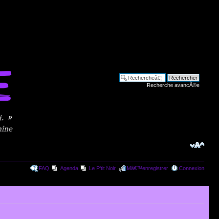
Recherche avancÃ©e
FAQ
Agenda
Le P'tit Noir
Mâ€™enregistrer
Connexion