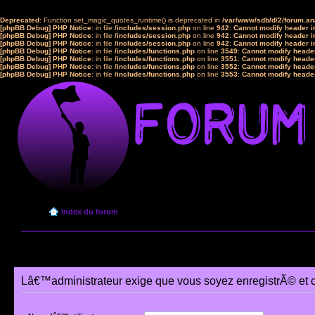
Deprecated
: Function set_magic_quotes_runtime() is deprecated in
/var/www/sdb/d/2/forum.a
[phpBB Debug] PHP Notice
: in file
/includes/session.php
on line
942
:
Cannot modify header in
[phpBB Debug] PHP Notice
: in file
/includes/session.php
on line
942
:
Cannot modify header in
[phpBB Debug] PHP Notice
: in file
/includes/session.php
on line
942
:
Cannot modify header in
[phpBB Debug] PHP Notice
: in file
/includes/functions.php
on line
3549
:
Cannot modify header
[phpBB Debug] PHP Notice
: in file
/includes/functions.php
on line
3551
:
Cannot modify header
[phpBB Debug] PHP Notice
: in file
/includes/functions.php
on line
3552
:
Cannot modify header
[phpBB Debug] PHP Notice
: in file
/includes/functions.php
on line
3553
:
Cannot modify header
Index du forum
Lâ€™administrateur exige que vous soyez enregistrÃ© et 