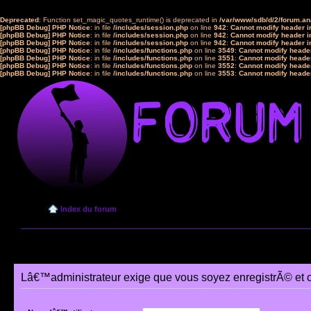
Deprecated
: Function set_magic_quotes_runtime() is deprecated in
/var/www/sdb/d/2/forum.a
[phpBB Debug] PHP Notice
: in file
/includes/session.php
on line
942
:
Cannot modify header in
[phpBB Debug] PHP Notice
: in file
/includes/session.php
on line
942
:
Cannot modify header in
[phpBB Debug] PHP Notice
: in file
/includes/session.php
on line
942
:
Cannot modify header in
[phpBB Debug] PHP Notice
: in file
/includes/functions.php
on line
3549
:
Cannot modify header
[phpBB Debug] PHP Notice
: in file
/includes/functions.php
on line
3551
:
Cannot modify header
[phpBB Debug] PHP Notice
: in file
/includes/functions.php
on line
3552
:
Cannot modify header
[phpBB Debug] PHP Notice
: in file
/includes/functions.php
on line
3553
:
Cannot modify header
Index du forum
Lâ€™administrateur exige que vous soyez enregistrÃ© et 