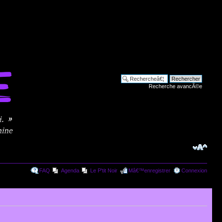
Recherche avancÃ©e
FAQ
Agenda
Le P'tit Noir
Mâ€™enregistrer
Connexion