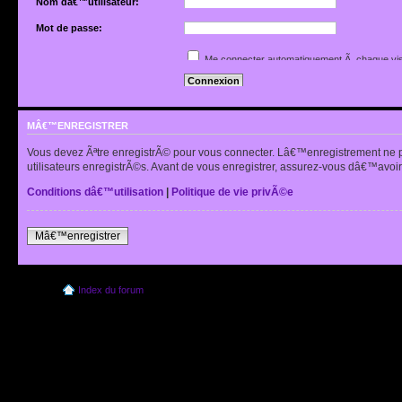
Nom dâ€™utilisateur:
Mot de passe:
Jâ€™ai oubliÃ© mon mot de passe
Me connecter automatiquement Ã chaque vis
Renvoyer lâ€™e-mail de confirmation
Cacher mon statut en ligne pour cette sessio
MÂ€™ENREGISTRER
Vous devez Ãªtre enregistrÃ© pour vous connecter. Lâ€™enregistrement ne 
utilisateurs enregistrÃ©s. Avant de vous enregistrer, assurez-vous dâ€™avoir 
Conditions dâ€™utilisation
|
Politique de vie privÃ©e
Mâ€™enregistrer
Index du forum