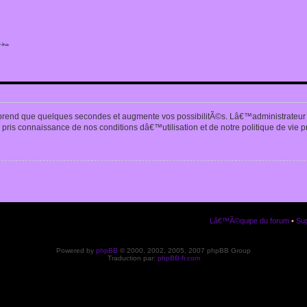
ite
n
prend que quelques secondes et augmente vos possibilitÃ©s. Lâ€™administrateur
pris connaissance de nos conditions dâ€™utilisation et de notre politique de vie p
Lâ€™Ã©quipe du forum
•
Sup
Powered by
phpBB
© 2000, 2002, 2005, 2007 phpBB Group
Traduction par:
phpBB-fr.com