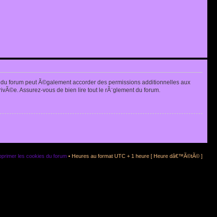
 du forum peut Ã©galement accorder des permissions additionnelles aux
rivÃ©e. Assurez-vous de bien lire tout le rÃ¨glement du forum.
primer les cookies du forum
• Heures au format UTC + 1 heure [ Heure dâ€™Ã©tÃ© ]