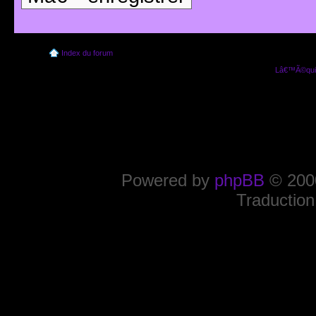
Index du forum
Lâ€™Ã©quip
Powered by
phpBB
© 2000
Traduction