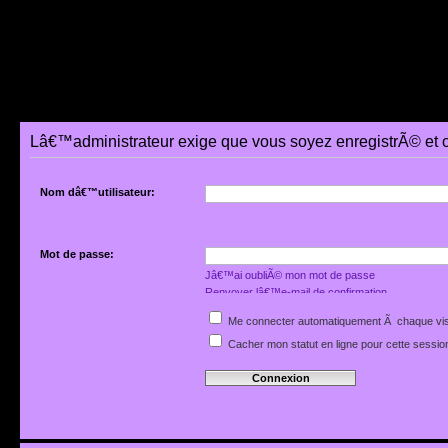
Lâ€™administrateur exige que vous soyez enregistrÃ© et 
Nom dâ€™utilisateur:
Mot de passe:
Jâ€™ai oubliÃ© mon mot de passe
Renvoyer lâ€™e-mail de confirmation
Me connecter automatiquement Ã chaque vis
Cacher mon statut en ligne pour cette sessio