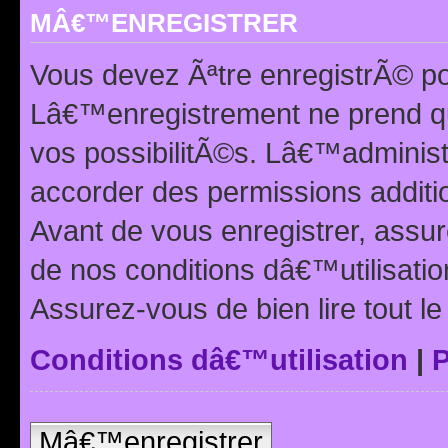
MÂ€™ENREGISTRER
Vous devez Ãªtre enregistrÃ© p
Lâ€™enregistrement ne prend q
vos possibilitÃ©s. Lâ€™adminis
accorder des permissions additio
Avant de vous enregistrer, ass
de nos conditions dâ€™utilisation
Assurez-vous de bien lire tout l
Conditions dâ€™utilisation
|
P
Mâ€™enregistrer