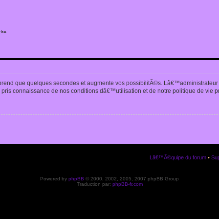
ite
n
prend que quelques secondes et augmente vos possibilitÃ©s. Lâ€™administrateur
pris connaissance de nos conditions dâ€™utilisation et de notre politique de vie p
Lâ€™Ã©quipe du forum
•
Sup
Powered by
phpBB
© 2000, 2002, 2005, 2007 phpBB Group
Traduction par:
phpBB-fr.com