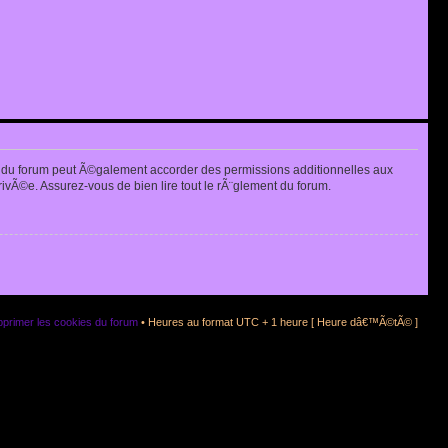
 du forum peut Ã©galement accorder des permissions additionnelles aux
rivÃ©e. Assurez-vous de bien lire tout le rÃ¨glement du forum.
primer les cookies du forum
• Heures au format UTC + 1 heure [ Heure dâ€™Ã©tÃ© ]