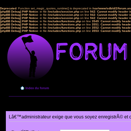
Deprecated
: Function set_magic_quotes_runtime() is deprecated in
/var/www/sdb/d/2/forum.a
[phpBB Debug] PHP Notice
: in file
/includes/session.php
on line
942
:
Cannot modify header in
[phpBB Debug] PHP Notice
: in file
/includes/session.php
on line
942
:
Cannot modify header in
[phpBB Debug] PHP Notice
: in file
/includes/session.php
on line
942
:
Cannot modify header in
[phpBB Debug] PHP Notice
: in file
/includes/functions.php
on line
3549
:
Cannot modify header
[phpBB Debug] PHP Notice
: in file
/includes/functions.php
on line
3551
:
Cannot modify header
[phpBB Debug] PHP Notice
: in file
/includes/functions.php
on line
3552
:
Cannot modify header
[phpBB Debug] PHP Notice
: in file
/includes/functions.php
on line
3553
:
Cannot modify header
Index du forum
Lâ€™administrateur exige que vous soyez enregistrÃ© et 