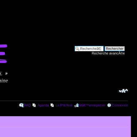
Recherche avancÃ©e
FAQ
Agenda
Le P'tit Noir
Mâ€™enregistrer
Connexion