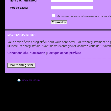
Nom dâ€™utilisateur:
Mot de passe:
Jâ€™ai oubliÃ© mon mot de passe
Me connecter automatiquement Ã chaque vis
Renvoyer lâ€™e-mail de confirmation
Cacher mon statut en ligne pour cette sessio
MÂ€™ENREGISTRER
Vous devez Ãªtre enregistrÃ© pour vous connecter. Lâ€™enregistrement ne 
utilisateurs enregistrÃ©s. Avant de vous enregistrer, assurez-vous dâ€™avoir 
Conditions dâ€™utilisation
|
Politique de vie privÃ©e
Mâ€™enregistrer
Index du forum