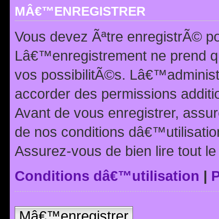
MÂ€™ENREGISTRER
Vous devez Ãªtre enregistrÃ© p
Lâ€™enregistrement ne prend q
vos possibilitÃ©s. Lâ€™adminis
accorder des permissions additio
Avant de vous enregistrer, ass
de nos conditions dâ€™utilisation
Assurez-vous de bien lire tout l
Conditions dâ€™utilisation
|
P
Mâ€™enregistrer