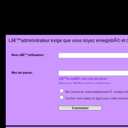
Lâ€™administrateur exige que vous soyez enregistrÃ© et 
Nom dâ€™utilisateur:
Mot de passe:
Jâ€™ai oubliÃ© mon mot de passe
Renvoyer lâ€™e-mail de confirmation
Me connecter automatiquement Ã chaque vis
Cacher mon statut en ligne pour cette sessio