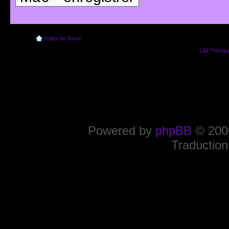
Index du forum
Lâ€™Ã©quip
Powered by
phpBB
© 2000
Traduction